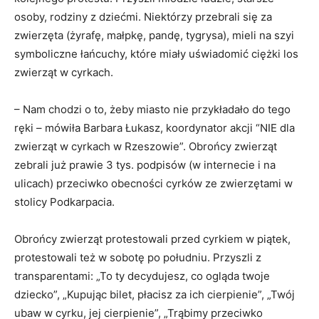
osoby, rodziny z dziećmi. Niektórzy przebrali się za
zwierzęta (żyrafę, małpkę, pandę, tygrysa), mieli na szyi
symboliczne łańcuchy, które miały uświadomić ciężki los
zwierząt w cyrkach.
– Nam chodzi o to, żeby miasto nie przykładało do tego
ręki – mówiła Barbara Łukasz, koordynator akcji “NIE dla
zwierząt w cyrkach w Rzeszowie”. Obrońcy zwierząt
zebrali już prawie 3 tys. podpisów (w internecie i na
ulicach) przeciwko obecności cyrków ze zwierzętami w
stolicy Podkarpacia.
Obrońcy zwierząt protestowali przed cyrkiem w piątek,
protestowali też w sobotę po południu. Przyszli z
transparentami: „To ty decydujesz, co ogląda twoje
dziecko”, „Kupując bilet, płacisz za ich cierpienie”, „Twój
ubaw w cyrku, jej cierpienie”, „Trąbimy przeciwko