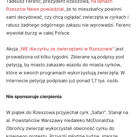
Tadeusz Ferenc, prezydent Rzeszowa,
na łamach
Rzeszów News powiedział
, że to mieszkańcy powinni
sami decydować, czy chcą oglądać zwierzęta w cyrkach i
ratusz żadnego odgórnego zakazu nie wprowadzi. Ferenc
wywołał burzę w całej Polsce.
Akcja
„NIE dla cyrku ze zwierzętami w Rzeszowie”
jest
prowadzona od kilku tygodni. Zbierane są podpisy pod
petycją, by miasto zakazało wjazdu do miasta cyrków,
które w swoich programach wykorzystują zwierzęta. W
internecie petycję podpisało już ponad 1,7 tys. osób.
Nie sponsoruje cierpienia
W piątek do Rzeszowa przyjechał cyrk „Safari”. Stanął na
al. Powstańców Warszawy niedaleko McDonald’sa.
Obrońcy zwierząt wykorzystali obecność cyrku do
kolejnego protestu. Przyszli młodzie ludzie, starsze