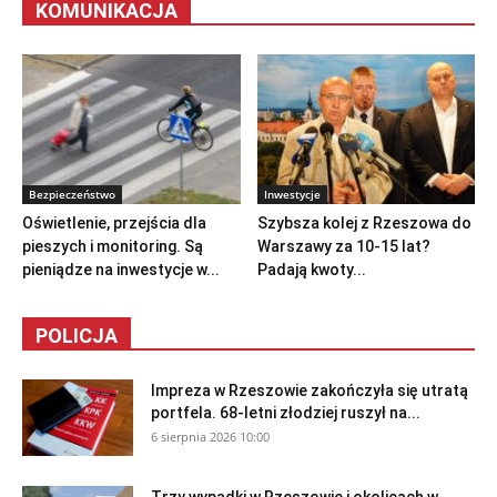
KOMUNIKACJA
Bezpieczeństwo
Inwestycje
Oświetlenie, przejścia dla
Szybsza kolej z Rzeszowa do
pieszych i monitoring. Są
Warszawy za 10-15 lat?
pieniądze na inwestycje w...
Padają kwoty...
POLICJA
Impreza w Rzeszowie zakończyła się utratą
portfela. 68-letni złodziej ruszył na...
6 sierpnia 2026 10:00
Trzy wypadki w Rzeszowie i okolicach w