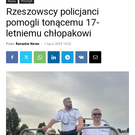
News
POLICJA
Rzeszowscy policjanci
pomogli tonącemu 17-
letniemu chłopakowi
Przez
Rzeszów News
-
1 lipca 2024 10:02