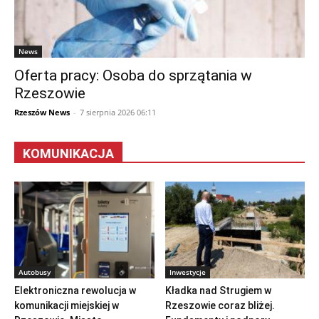
News
Oferta pracy: Osoba do sprzątania w
Rzeszowie
Rzeszów News
-
7 sierpnia 2026 06:11
KOMUNIKACJA
Autobusy
Inwestycje
Elektroniczna rewolucja w
Kładka nad Strugiem w
komunikacji miejskiej w
Rzeszowie coraz bliżej.