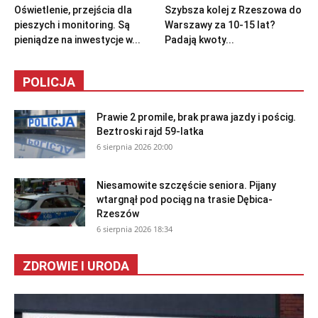
Oświetlenie, przejścia dla
Szybsza kolej z Rzeszowa do
pieszych i monitoring. Są
Warszawy za 10-15 lat?
pieniądze na inwestycje w...
Padają kwoty...
POLICJA
Prawie 2 promile, brak prawa jazdy i pościg.
Beztroski rajd 59-latka
6 sierpnia 2026 20:00
Niesamowite szczęście seniora. Pijany
wtargnął pod pociąg na trasie Dębica-
Rzeszów
6 sierpnia 2026 18:34
ZDROWIE I URODA