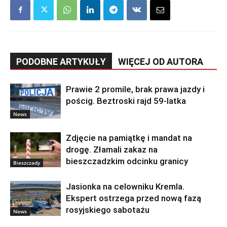
PODOBNE ARTYKUŁY
WIĘCEJ OD AUTORA
Prawie 2 promile, brak prawa jazdy i
pościg. Beztroski rajd 59-latka
News
Zdjęcie na pamiątkę i mandat na
drogę. Złamali zakaz na
bieszczadzkim odcinku granicy
Bieszczady
Jasionka na celowniku Kremla.
Ekspert ostrzega przed nową fazą
rosyjskiego sabotażu
News