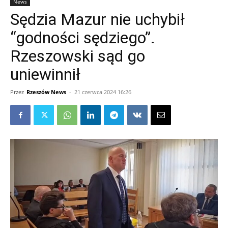
News
Sędzia Mazur nie uchybił
“godności sędziego”.
Rzeszowski sąd go
uniewinnił
Przez
Rzeszów News
-
21 czerwca 2024 16:26