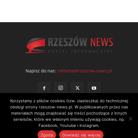
Napisz do nas:
reklama@rzeszow-news.pl
Korzystamy z plików cookies (tzw. ciasteczka) do technicznej
obsługi strony rzeszow-news.pl. W publikowanych przez nas
materiałach mogą znajdować się treści pochodzące z innych
serwisów, które we własnym imieniu używają cookies, np.
Kontakt
Polityka prywatności
Regulamin portalu
Facebook, Youtube i Instagram.
© NEWS Sp. z o.o. - wydawca portalu Rzeszów News. Wszystkie prawa
Zgoda
Dowiedz się więcej
zastrzeżone. Tel.: 601 97 55 30