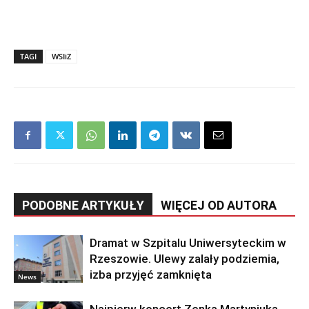
TAGI
WSIiZ
PODOBNE ARTYKUŁY
WIĘCEJ OD AUTORA
Dramat w Szpitalu Uniwersyteckim w
Rzeszowie. Ulewy zalały podziemia,
izba przyjęć zamknięta
News
Najpierw koncert Zenka Martyniuka,