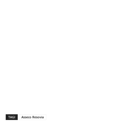
TAGI
Asseco Resovia