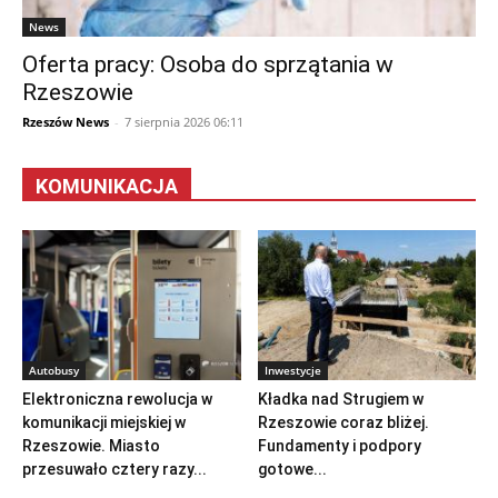
News
Oferta pracy: Osoba do sprzątania w
Rzeszowie
Rzeszów News
-
7 sierpnia 2026 06:11
KOMUNIKACJA
Autobusy
Inwestycje
Elektroniczna rewolucja w
Kładka nad Strugiem w
komunikacji miejskiej w
Rzeszowie coraz bliżej.
Rzeszowie. Miasto
Fundamenty i podpory
przesuwało cztery razy...
gotowe...