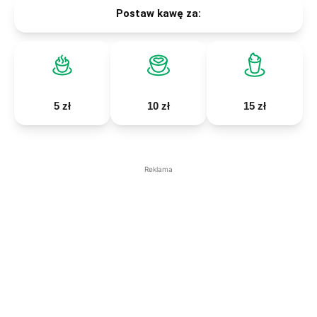
Postaw kawę za:
5 zł
10 zł
15 zł
Reklama