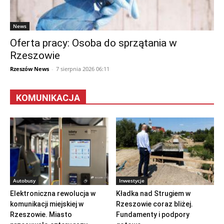
News
Oferta pracy: Osoba do sprzątania w
Rzeszowie
Rzeszów News
-
7 sierpnia 2026 06:11
KOMUNIKACJA
Autobusy
Inwestycje
Elektroniczna rewolucja w
Kładka nad Strugiem w
komunikacji miejskiej w
Rzeszowie coraz bliżej.
Rzeszowie. Miasto
Fundamenty i podpory