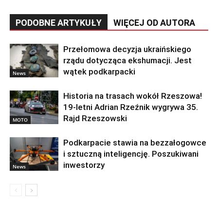
PODOBNE ARTYKUŁY
WIĘCEJ OD AUTORA
Przełomowa decyzja ukraińskiego
rządu dotycząca ekshumacji. Jest
wątek podkarpacki
News
Historia na trasach wokół Rzeszowa!
19-letni Adrian Rzeźnik wygrywa 35.
Rajd Rzeszowski
MOTO
Podkarpacie stawia na bezzałogowce
i sztuczną inteligencję. Poszukiwani
inwestorzy
News