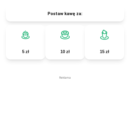
Postaw kawę za:
5 zł
10 zł
15 zł
Reklama