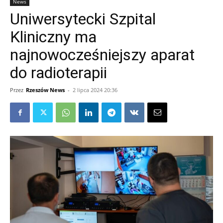
News
Uniwersytecki Szpital
Kliniczny ma
najnowocześniejszy aparat
do radioterapii
Przez
Rzeszów News
-
2 lipca 2024 20:36