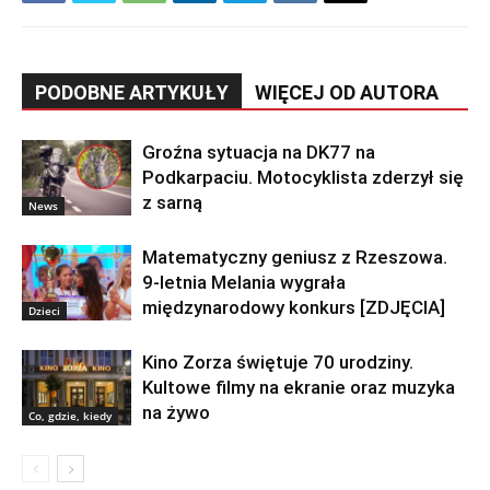
PODOBNE ARTYKUŁY
WIĘCEJ OD AUTORA
Groźna sytuacja na DK77 na
Podkarpaciu. Motocyklista zderzył się
z sarną
News
Matematyczny geniusz z Rzeszowa.
9-letnia Melania wygrała
międzynarodowy konkurs [ZDJĘCIA]
Dzieci
Kino Zorza świętuje 70 urodziny.
Kultowe filmy na ekranie oraz muzyka
na żywo
Co, gdzie, kiedy