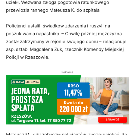
uciekł. Wezwana załoga pogotowia ratunkowego
przewiozła rannego Mateusza K. do szpitala.
Policjanci ustalili świadków zdarzenia i ruszyli na
poszukiwania napastnika. – Chwilę później mężczyzna
został zatrzymany w rejonie swojego domu – relacjonuje
asp. sztab. Magdalena Żuk, rzecznik Komendy Miejskiej
Policji w Rzeszowie.
Reklama
Mateusz M., gdy zobaczył policjantów, zaczął uciekać. Po