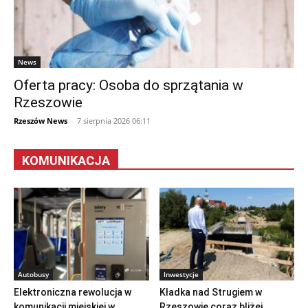
News
Oferta pracy: Osoba do sprzątania w
Rzeszowie
Rzeszów News
-
7 sierpnia 2026 06:11
KOMUNIKACJA
Autobusy
Inwestycje
Elektroniczna rewolucja w
Kładka nad Strugiem w
komunikacji miejskiej w
Rzeszowie coraz bliżej.