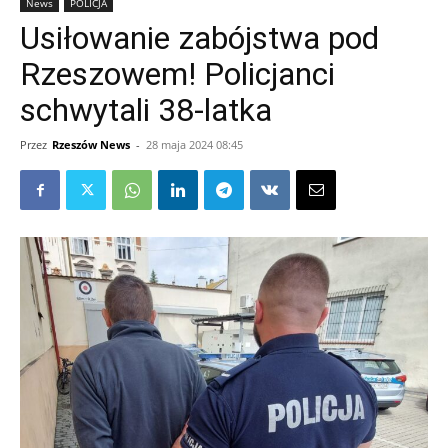
News
POLICJA
Usiłowanie zabójstwa pod
Rzeszowem! Policjanci
schwytali 38-latka
Przez
Rzeszów News
-
28 maja 2024 08:45