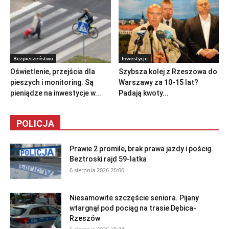
Bezpieczeństwo
Inwestycje
Oświetlenie, przejścia dla
Szybsza kolej z Rzeszowa do
pieszych i monitoring. Są
Warszawy za 10-15 lat?
pieniądze na inwestycje w...
Padają kwoty...
POLICJA
Prawie 2 promile, brak prawa jazdy i pościg.
Beztroski rajd 59-latka
6 sierpnia 2026 20:00
Niesamowite szczęście seniora. Pijany
wtargnął pod pociąg na trasie Dębica-
Rzeszów