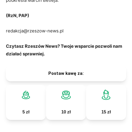
podkreśla Marcin Betleja.
(RzN, PAP)
redakcja@rzeszow-news.pl
Czytasz Rzeszów News? Twoje wsparcie pozwoli nam
działać sprawniej.
Postaw kawę za:
5 zł
10 zł
15 zł