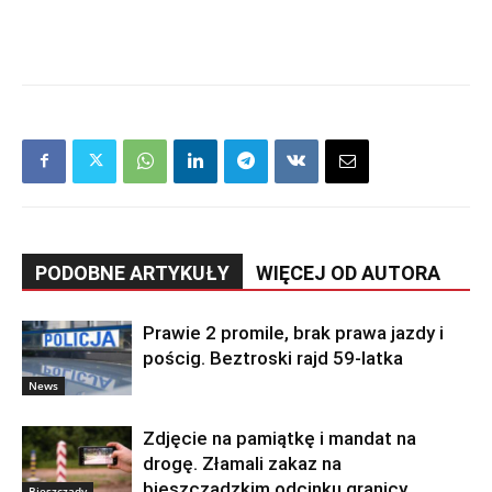
PODOBNE ARTYKUŁY
WIĘCEJ OD AUTORA
Prawie 2 promile, brak prawa jazdy i
pościg. Beztroski rajd 59-latka
News
Zdjęcie na pamiątkę i mandat na
drogę. Złamali zakaz na
bieszczadzkim odcinku granicy
Bieszczady