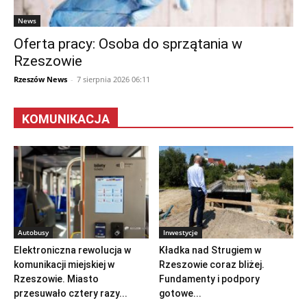
News
Oferta pracy: Osoba do sprzątania w
Rzeszowie
Rzeszów News
-
7 sierpnia 2026 06:11
KOMUNIKACJA
Autobusy
Inwestycje
Elektroniczna rewolucja w
Kładka nad Strugiem w
komunikacji miejskiej w
Rzeszowie coraz bliżej.
Rzeszowie. Miasto
Fundamenty i podpory
przesuwało cztery razy...
gotowe...