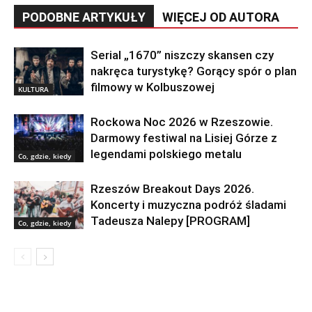
PODOBNE ARTYKUŁY
WIĘCEJ OD AUTORA
Serial „1670” niszczy skansen czy
nakręca turystykę? Gorący spór o plan
filmowy w Kolbuszowej
KULTURA
Rockowa Noc 2026 w Rzeszowie.
Darmowy festiwal na Lisiej Górze z
legendami polskiego metalu
Co, gdzie, kiedy
Rzeszów Breakout Days 2026.
Koncerty i muzyczna podróż śladami
Tadeusza Nalepy [PROGRAM]
Co, gdzie, kiedy