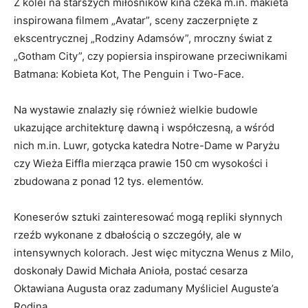
Z kolei na starszych miłośników kina czeka m.in. makieta
inspirowana filmem „Avatar”, sceny zaczerpnięte z
ekscentrycznej „Rodziny Adamsów”, mroczny świat z
„Gotham City”, czy popiersia inspirowane przeciwnikami
Batmana: Kobieta Kot, The Penguin i Two-Face.
Na wystawie znalazły się również wielkie budowle
ukazujące architekturę dawną i współczesną, a wśród
nich m.in. Luwr, gotycka katedra Notre-Dame w Paryżu
czy Wieża Eiffla mierząca prawie 150 cm wysokości i
zbudowana z ponad 12 tys. elementów.
Koneserów sztuki zainteresować mogą repliki słynnych
rzeźb wykonane z dbałością o szczegóły, ale w
intensywnych kolorach. Jest więc mityczna Wenus z Milo,
doskonały Dawid Michała Anioła, postać cesarza
Oktawiana Augusta oraz zadumany Myśliciel Auguste’a
Rodina.