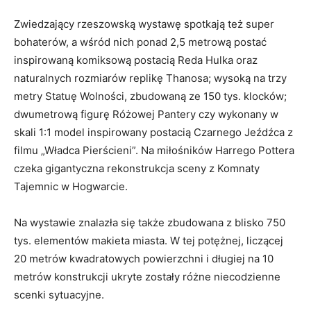
Zwiedzający rzeszowską wystawę spotkają też super
bohaterów, a wśród nich ponad 2,5 metrową postać
inspirowaną komiksową postacią Reda Hulka oraz
naturalnych rozmiarów replikę Thanosa; wysoką na trzy
metry Statuę Wolności, zbudowaną ze 150 tys. klocków;
dwumetrową figurę Różowej Pantery czy wykonany w
skali 1:1 model inspirowany postacią Czarnego Jeźdźca z
filmu „Władca Pierścieni”. Na miłośników Harrego Pottera
czeka gigantyczna rekonstrukcja sceny z Komnaty
Tajemnic w Hogwarcie.
Na wystawie znalazła się także zbudowana z blisko 750
tys. elementów makieta miasta. W tej potężnej, liczącej
20 metrów kwadratowych powierzchni i długiej na 10
metrów konstrukcji ukryte zostały różne niecodzienne
scenki sytuacyjne.