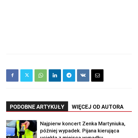
PODOBNE ARTYKUŁY
WIĘCEJ OD AUTORA
Najpierw koncert Zenka Martyniuka,
później wypadek. Pijana kierująca
uciekła z miejsca wypadku