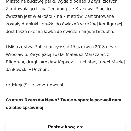
Miasto na budowę parku wydało ponad 32 tys. złotych.
Zbudowała go firma Techramps z Krakowa. Plac do
ćwiczeń jest wielkości 7 na 7 metrów. Zamontowane
zostały drabinki i drążki do ćwiczeń w różnej konfiguracji.
Jest także skośna ławka do ćwiczeń mięśni brzucha.
I Mistrzostwa Polski odbyły się 15 czerwca 2013 r. we
Wrocławiu. Zwycięzcą został Mateusz Marszalec z
Biłgoraja, drugi Jarosław Kopacz – Lubliniec, trzeci Maciej
Jankowski – Poznań.
redakcja@rzeszow-news.pl
Czytasz Rzeszów News? Twoje wsparcie pozwoli nam
działać sprawniej.
Postaw kawę za: