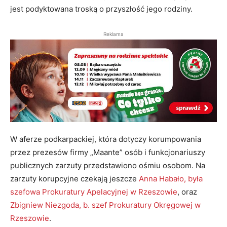
jest podyktowana troską o przyszłość jego rodziny.
Reklama
W aferze podkarpackiej, która dotyczy korumpowania
przez prezesów firmy „Maante” osób i funkcjonariuszy
publicznych zarzuty przedstawiono ośmiu osobom. Na
zarzuty korupcyjne czekają jeszcze
Anna Habało, była
szefowa Prokuratury Apelacyjnej w Rzeszowie
, oraz
Zbigniew Niezgoda, b. szef Prokuratury Okręgowej w
Rzeszowie
.