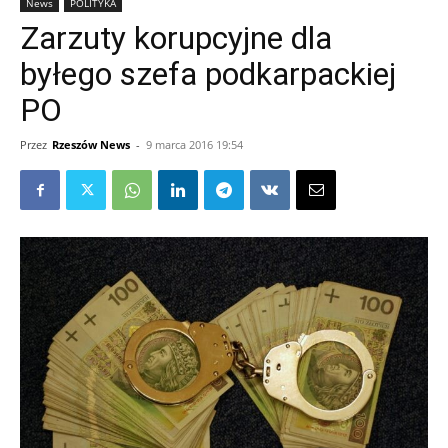
News
POLITYKA
Zarzuty korupcyjne dla
byłego szefa podkarpackiej
PO
Przez
Rzeszów News
-
9 marca 2016 19:54