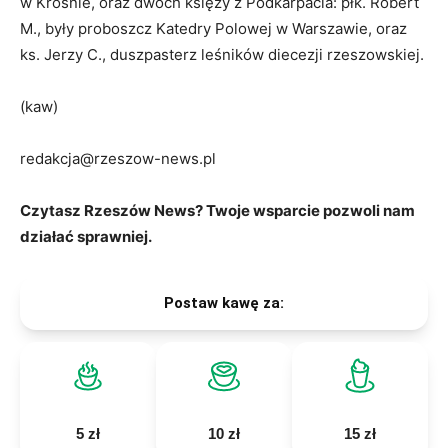
w Krośnie, oraz dwóch księży z Podkarpacia: płk. Robert
M., były proboszcz Katedry Polowej w Warszawie, oraz
ks. Jerzy C., duszpasterz leśników diecezji rzeszowskiej.
(kaw)
redakcja@rzeszow-news.pl
Czytasz Rzeszów News? Twoje wsparcie pozwoli nam
działać sprawniej.
Postaw kawę za:
5 zł
10 zł
15 zł