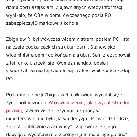
domu pod Leżajskiem. Z ujawnianych wtedy informacji
wynikało, że CBA w domu ówczesnego posła PO
zabezpieczyłO markowe alkohole.
Zbigniew R. był wówczas wiceministrem, posłem PO i stał
na czele podkarpackich struktur partii. Stanowisko
wiceministra pełnił do końca maja ub. r. Sam zrezygnował
z tej funkcji, zrzekł się również mandatu posła i
stwierdził, że nie będzie dłużej już kierował podkarpacką
PO.
Po tamtej decyzji Zbigniew R. całkowicie wycofał się z
życia politycznego.
W oświadczeniu, jakie wydał kilka dni
później
, stwierdził, że rezygnacja z pracy w
ministerstwie, nie była „łatwą decyzją”. R. twierdził także,
że jest „publicznie atakowany” i zapewniał, że jego
decyzja o wycofaniu się z polityki „nie ma drugiego dna” i