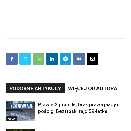
PODOBNE ARTYKUŁY
WIĘCEJ OD AUTORA
Prawie 2 promile, brak prawa jazdy i
pościg. Beztroski rajd 59-latka
News