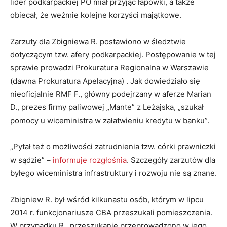
lider podkarpackiej PO miał przyjąć łapówki, a także
obiecał, że weźmie kolejne korzyści majątkowe.
Zarzuty dla Zbigniewa R. postawiono w śledztwie
dotyczącym tzw. afery podkarpackiej. Postępowanie w tej
sprawie prowadzi Prokuratura Regionalna w Warszawie
(dawna Prokuratura Apelacyjna) . Jak dowiedziało się
nieoficjalnie RMF F., główny podejrzany w aferze Marian
D., prezes firmy paliwowej „Mante” z Leżajska, „szukał
pomocy u wiceministra w załatwieniu kredytu w banku”.
„Pytał też o możliwości zatrudnienia tzw. córki prawniczki
w sądzie” –
informuje rozgłośnia
. Szczegóły zarzutów dla
byłego wiceministra infrastruktury i rozwoju nie są znane.
Zbigniew R. był wśród kilkunastu osób, którym w lipcu
2014 r. funkcjonariusze CBA przeszukali pomieszczenia.
W przypadku R., przeszukanie przeprowadzono w jego