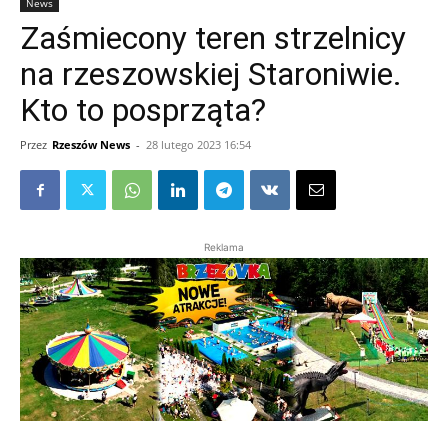
News
Zaśmiecony teren strzelnicy
na rzeszowskiej Staroniwie.
Kto to posprząta?
Przez
Rzeszów News
-
28 lutego 2023 16:54
Reklama