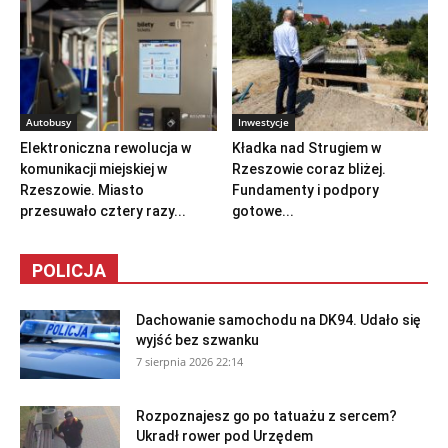
Autobusy
Inwestycje
Elektroniczna rewolucja w
Kładka nad Strugiem w
komunikacji miejskiej w
Rzeszowie coraz bliżej.
Rzeszowie. Miasto
Fundamenty i podpory
przesuwało cztery razy...
gotowe...
POLICJA
Dachowanie samochodu na DK94. Udało się
wyjść bez szwanku
7 sierpnia 2026 22:14
Rozpoznajesz go po tatuażu z sercem?
Ukradł rower pod Urzędem