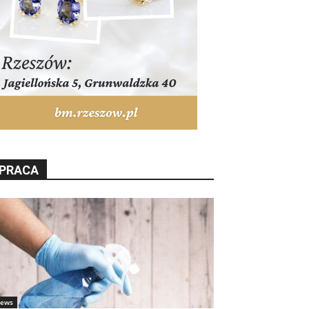
PRACA
ews