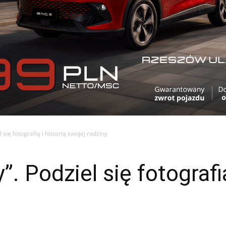
 się fotografią i historią swojej rodziny
”. Podziel się fotografią