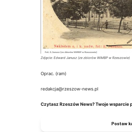
Zdjęcie: Edward Janusz (ze zbiorów WiMBP w Rzeszowie)
Oprac. (ram)
redakcja@rzeszow-news.pl
Czytasz Rzeszów News? Twoje wsparcie po
Postaw k