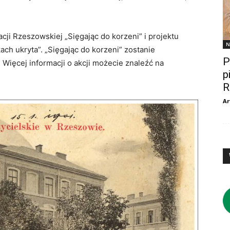
cji Rzeszowskiej „Sięgając do korzeni” i projektu
N
h ukryta”. „Sięgając do korzeni” zostanie
P
Więcej informacji o akcji możecie znaleźć na
p
R
Ar