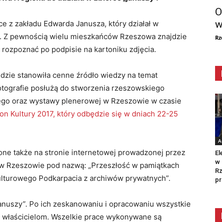
O
w
e z zakładu Edwarda Janusza, który działał w
ku. Z pewnością wielu mieszkańców Rzeszowa znajdzie
Rz
rozpoznać po podpisie na kartoniku zdjęcia.
ędzie stanowiła cenne źródło wiedzy na temat
tografie posłużą do stworzenia rzeszowskiego
ego oraz wystawy plenerowej w Rzeszowie w czasie
on Kultury 2017, który odbędzie się w dniach 22-25
A
one także na stronie internetowej prowadzonej przez
El
w 
 w Rzeszowie pod nazwą: „Przeszłość w pamiątkach
Rz
kulturowego Podkarpacia z archiwów prywatnych”.
pr
januszy”. Po ich zeskanowaniu i opracowaniu wszystkie
h właścicielom. Wszelkie prace wykonywane są