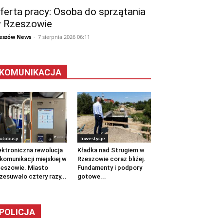
ferta pracy: Osoba do sprzątania
 Rzeszowie
eszów News
-
7 sierpnia 2026 06:11
KOMUNIKACJA
utobusy
Inwestycje
ektroniczna rewolucja
Kładka nad Strugiem w
komunikacji miejskiej w
Rzeszowie coraz bliżej.
eszowie. Miasto
Fundamenty i podpory
zesuwało cztery razy...
gotowe...
POLICJA