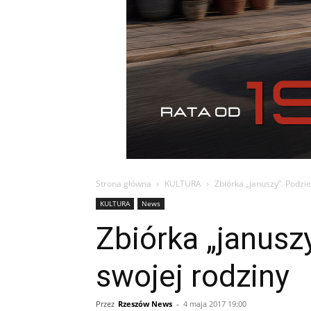
Strona główna
KULTURA
Zbiórka „januszy”. Podziel
KULTURA
News
Zbiórka „januszy
swojej rodziny
Przez
Rzeszów News
-
4 maja 2017 19:00