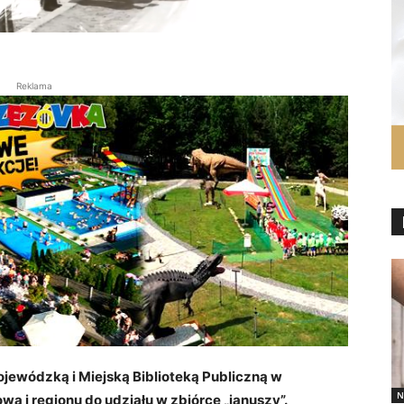
Reklama
ewódzką i Miejską Biblioteką Publiczną w
N
 i regionu do udziału w zbiórce „januszy”.