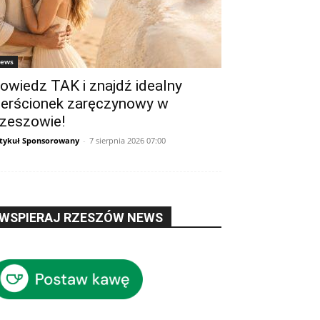
ews
owiedz TAK i znajdź idealny
ierścionek zaręczynowy w
zeszowie!
tykuł Sponsorowany
-
7 sierpnia 2026 07:00
WSPIERAJ RZESZÓW NEWS