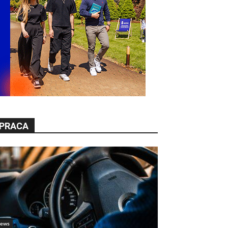
PRACA
ews