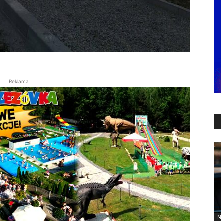
Reklama
N