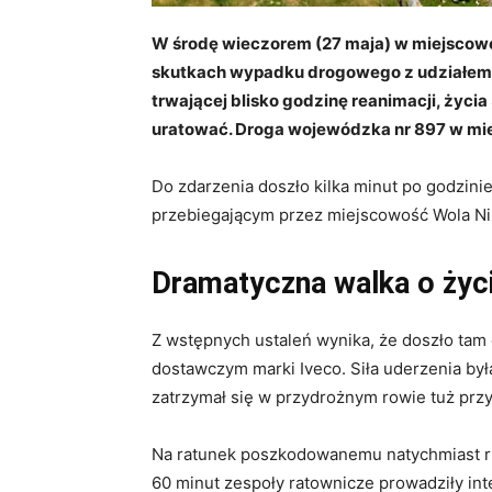
W środę wieczorem (27 maja) w miejscow
skutkach wypadku drogowego z udziałem
trwającej blisko godzinę reanimacji, życia
uratować. Droga wojewódzka nr 897 w mie
Do zdarzenia doszło kilka minut po godzini
przebiegającym przez miejscowość Wola Niż
Dramatyczna walka o życi
Z wstępnych ustaleń wynika, że doszło tam
dostawczym marki Iveco. Siła uderzenia był
zatrzymał się w przydrożnym rowie tuż prz
Na ratunek poszkodowanemu natychmiast ru
60 minut zespoły ratownicze prowadziły i