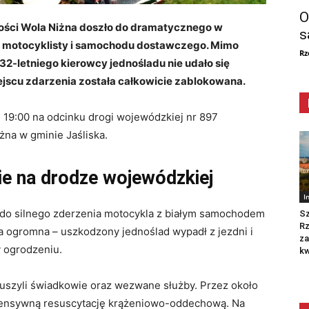
O
ości Wola Niżna doszło do dramatycznego w
s
 motocyklisty i samochodu dostawczego. Mimo
Rz
 32-letniego kierowcy jednośladu nie udało się
jscu zdarzenia została całkowicie zablokowana.
e 19:00 na odcinku drogi wojewódzkiej nr 897
na w gminie Jaśliska.
e na drodze wojewódzkiej
I
 do silnego zderzenia motocykla z białym samochodem
Sz
R
a ogromna – uszkodzony jednoślad wypadł z jezdni i
za
y ogrodzeniu.
kw
szyli świadkowie oraz wezwane służby. Przez około
ntensywną resuscytację krążeniowo-oddechową. Na