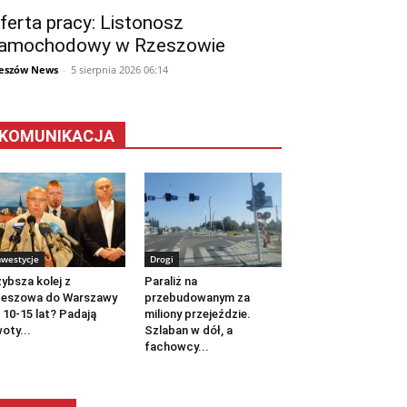
ferta pracy: Listonosz
amochodowy w Rzeszowie
eszów News
-
5 sierpnia 2026 06:14
KOMUNIKACJA
nwestycje
Drogi
ybsza kolej z
Paraliż na
zeszowa do Warszawy
przebudowanym za
 10-15 lat? Padają
miliony przejeździe.
oty...
Szlaban w dół, a
fachowcy...