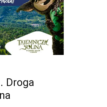
. Droga
na