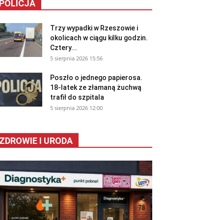
POLICJA
Trzy wypadki w Rzeszowie i
okolicach w ciągu kilku godzin.
Cztery...
5 sierpnia 2026 15:56
Poszło o jednego papierosa.
18-latek ze złamaną żuchwą
trafił do szpitala
5 sierpnia 2026 12:00
ZDROWIE I URODA