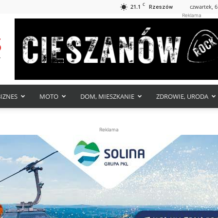
C
21.1
czwartek, 6
Rzeszów
Reklama
BIZNES
MOTO
DOM, MIESZKANIE
ZDROWIE, URODA
Reklama