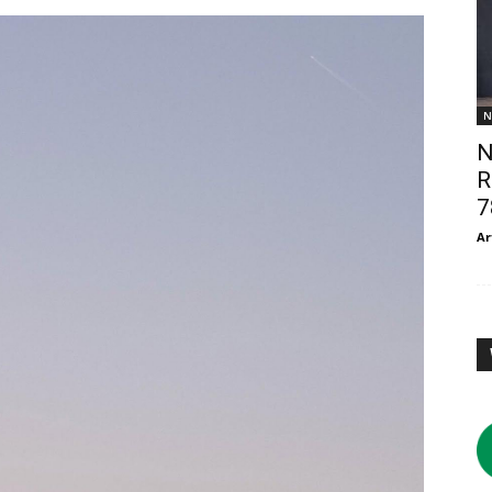
N
N
R
7
Ar