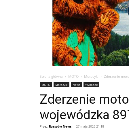
Strona główna
MOTO
Motocykl
Zderzenie moto
MOTO
Motocykl
News
Wypadek
Zderzenie moto
wojewódzka 89
Przez
Rzeszów News
-
27 maja 2026 21:18