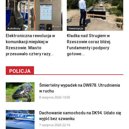
Autobusy
Inwestycje
Elektroniczna rewolucja w
Kładka nad Strugiem w
komunikacji miejskiej w
Rzeszowie coraz bliżej.
Rzeszowie. Miasto
Fundamenty i podpory
przesuwało cztery razy...
gotowe...
POLICJA
Śmiertelny wypadek na DW878. Utrudnienia
w ruchu
8 sierpnia 2026 13:05
Dachowanie samochodu na DK94. Udało się
wyjść bez szwanku
7 sierpnia 2026 22:14