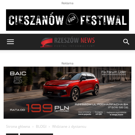
Reklama
Reklama
Strona główna
BLOGI
Widziane z dystansu