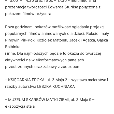
–
13.00 – 14.30 oraz 16.00 – 17.30 – multimedialna
prezentacja twórczości Edwarda Sturlisa połączona z
pokazem filmów reżysera
Poza godzinami pokazów możliwość oglądania projekcji
popularnych filmów animowanych dla dzieci: Reksio, mały
Pingwin Pik-Pok, Koziołek Matołek, Jacek i Agatka, Gąska
Balbinka
i inne. Dla najmłodszych będzie to okazja do twórczej
aktywności na wielkoformatowych panelach
przestrzennych oraz zabawy z zoetropem.
– KSIĘGARNIA EPOKA, ul. 3 Maja 2 – wystawa malarstwa i
rzeźby autorstwa LESZKA KUCHNIAKA
– MUZEUM SKARBÓW MATKI ZIEMI, ul. 3 Maja 9 –
ekspozycja stała