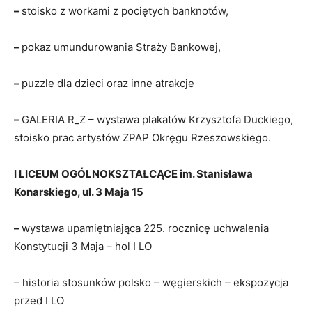
–
stoisko z workami z pociętych banknotów,
–
pokaz umundurowania Straży Bankowej,
–
puzzle dla dzieci oraz inne atrakcje
–
GALERIA R_Z – wystawa plakatów Krzysztofa Duckiego,
stoisko prac artystów ZPAP Okręgu Rzeszowskiego.
I LICEUM OGÓLNOKSZTAŁCĄCE im. Stanisława
Konarskiego, ul. 3 Maja 15
–
wystawa upamiętniająca 225. rocznicę uchwalenia
Konstytucji 3 Maja – hol I LO
– historia stosunków polsko – węgierskich – ekspozycja
przed I LO