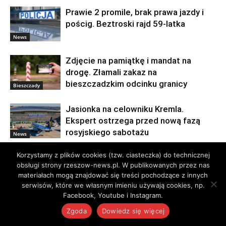
Prawie 2 promile, brak prawa jazdy i
pościg. Beztroski rajd 59-latka
News
Zdjęcie na pamiątkę i mandat na
drogę. Złamali zakaz na
bieszczadzkim odcinku granicy
Bieszczady
Jasionka na celowniku Kremla.
Ekspert ostrzega przed nową fazą
rosyjskiego sabotażu
News
Korzystamy z plików cookies (tzw. ciasteczka) do technicznej
obsługi strony rzeszow-news.pl. W publikowanych przez nas
materiałach mogą znajdować się treści pochodzące z innych
serwisów, które we własnym imieniu używają cookies, np.
Facebook, Youtube i Instagram.
Zgoda
Dowiedz się więcej
Reklama