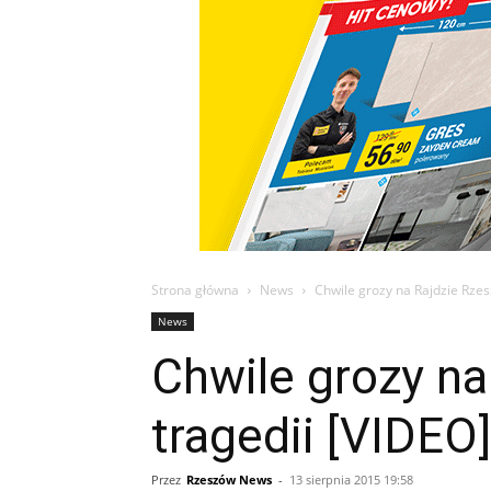
Strona główna
News
Chwile grozy na Rajdzie Rzes
News
Chwile grozy n
tragedii [VIDEO]
Przez
Rzeszów News
-
13 sierpnia 2015 19:58