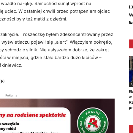
i wpadło na łąkę. Samochód sunął wprost na
O
ię uciec. W ostatniej chwili przed potrąceniem ojciec
w
czności były też matki z dziećmi.
Rz
ę zakręcie. Troszeczkę byłem zdekoncentrowany przez
 wyświetlaczu pojawił się „alert”. Włączyłem pokrętło,
y schłodzić silnik. Nie usłyszałem dobrze, że zakręt
ści w miejscu, gdzie stało bardzo dużo kibiców –
kiniewicz.
gą.
A
El
Reklama
w 
Rz
pr