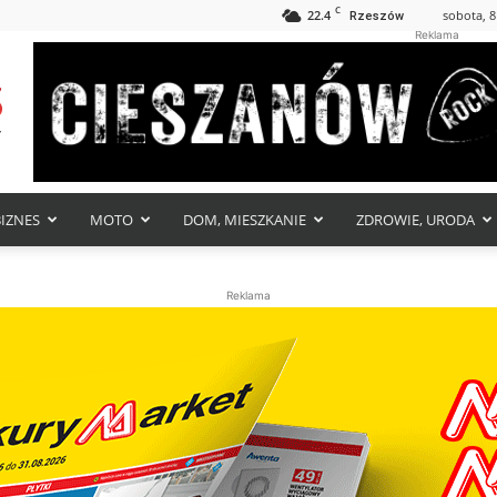
C
22.4
sobota, 8
Rzeszów
Reklama
BIZNES
MOTO
DOM, MIESZKANIE
ZDROWIE, URODA
Reklama