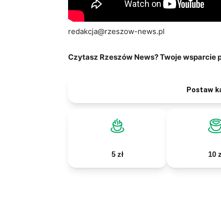
redakcja@rzeszow-news.pl
Czytasz Rzeszów News? Twoje wsparcie po
Postaw k
5 zł
10 z