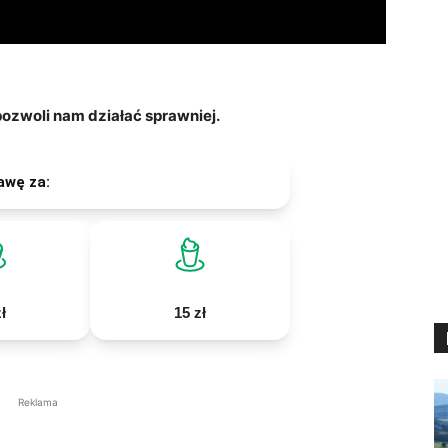
zwoli nam działać sprawniej.
awę za:
ł
15 zł
Reklama