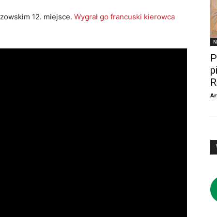
szowskim 12. miejsce.
Wygrał go francuski kierowca
N
P
p
R
Ar