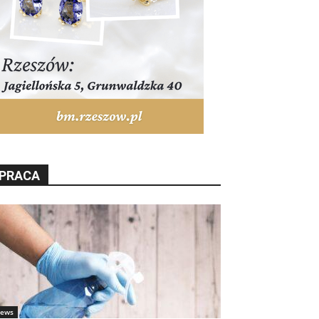
PRACA
ews