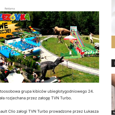
Reklama
toosobowa grupa kibiców ubiegłotygodniowego 24.
ała rozjechana przez załogę TVN Turbo.
enault Clio załogi TVN Turbo prowadzone przez Łukasza
N