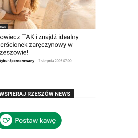
ews
owiedz TAK i znajdź idealny
ierścionek zaręczynowy w
zeszowie!
tykuł Sponsorowany
-
7 sierpnia 2026 07:00
WSPIERAJ RZESZÓW NEWS