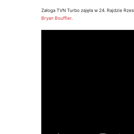
Załoga TVN Turbo zajęła w 24. Rajdzie Rze
Bryan Bouffier
.