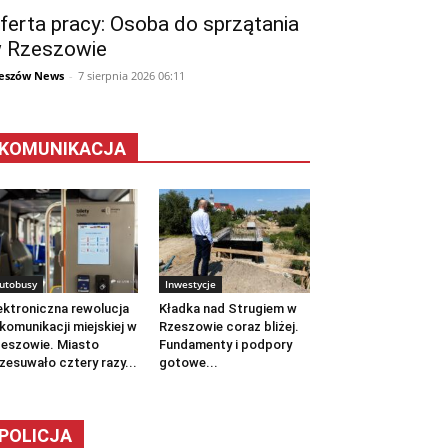
ferta pracy: Osoba do sprzątania
 Rzeszowie
eszów News
-
7 sierpnia 2026 06:11
KOMUNIKACJA
utobusy
Inwestycje
ektroniczna rewolucja
Kładka nad Strugiem w
komunikacji miejskiej w
Rzeszowie coraz bliżej.
eszowie. Miasto
Fundamenty i podpory
zesuwało cztery razy...
gotowe...
POLICJA