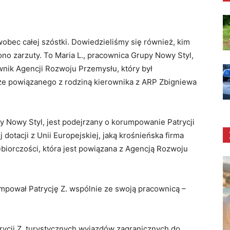
obec całej szóstki. Dowiedzieliśmy się również, kim
ono zarzuty. To Maria L., pracownica Grupy Nowy Styl,
wnik Agencji Rozwoju Przemysłu, który był
że powiązanego z rodziną kierownika z ARP Zbigniewa
py Nowy Styl, jest podejrzany o korumpowanie Patrycji
dotacji z Unii Europejskiej, jaką krośnieńska firma
ębiorczości, która jest powiązana z Agencją Rozwoju
umpował Patrycję Z. wspólnie ze swoją pracownicą –
trycji Z. turystycznych wyjazdów zagranicznych do