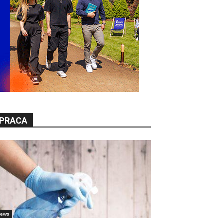
PRACA
ews