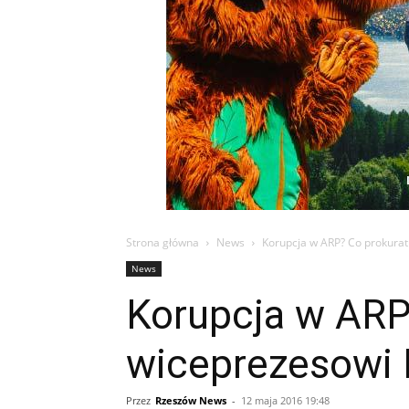
Strona główna
News
Korupcja w ARP? Co prokura
News
Korupcja w ARP
wiceprezesowi 
Przez
Rzeszów News
-
12 maja 2016 19:48