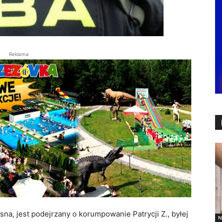
Reklama
na, jest podejrzany o korumpowanie Patrycji Z., byłej
N