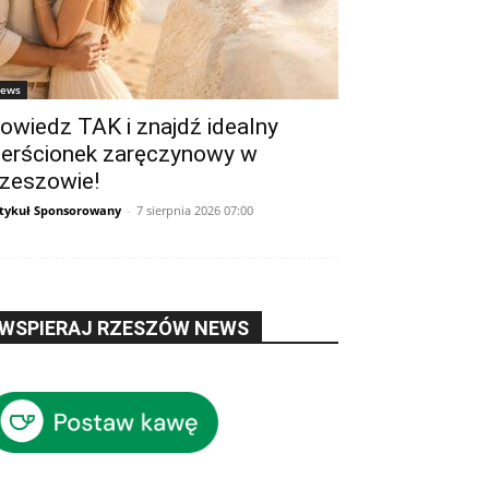
ews
owiedz TAK i znajdź idealny
ierścionek zaręczynowy w
zeszowie!
tykuł Sponsorowany
-
7 sierpnia 2026 07:00
WSPIERAJ RZESZÓW NEWS