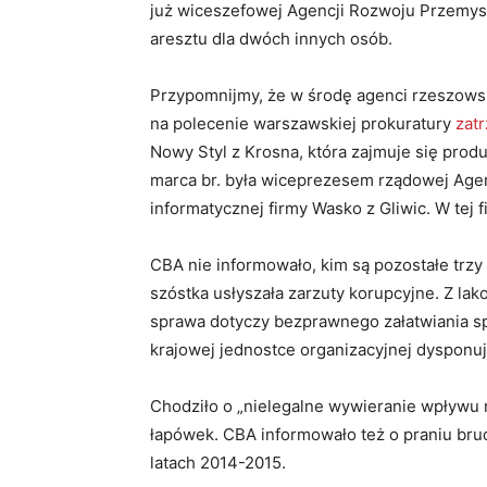
już wiceszefowej Agencji Rozwoju Przemys
aresztu dla dwóch innych osób.
Przypomnijmy, że w środę agenci rzeszowsk
na polecenie warszawskiej prokuratury
zat
Nowy Styl z Krosna, która zajmuje się produ
marca br. była wiceprezesem rządowej Agen
informatycznej firmy Wasko z Gliwic. W tej f
CBA nie informowało, kim są pozostałe trzy
szóstka usłyszała zarzuty korupcyjne. Z la
sprawa dotyczy bezprawnego załatwiania sp
krajowej jednostce organizacyjnej dysponuj
Chodziło o „nielegalne wywieranie wpływu 
łapówek. CBA informowało też o praniu bru
latach 2014-2015.