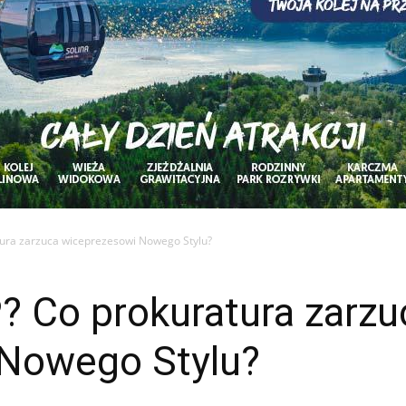
tura zarzuca wiceprezesowi Nowego Stylu?
? Co prokuratura zarzu
Nowego Stylu?