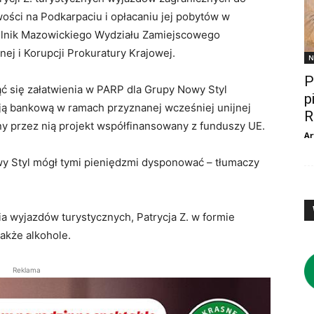
wości na Podkarpaciu i opłacaniu jej pobytów w
elnik Mazowickiego Wydziału Zamiejscowego
j i Korupcji Prokuratury Krajowej.
N
P
ąć się załatwienia w PARP dla Grupy Nowy Styl
p
cją bankową w ramach przyznanej wcześniej unijnej
R
any przez nią projekt współfinansowany z funduszy UE.
Ar
owy Styl mógł tymi pieniędzmi dysponować – tłumaczy
ia wyjazdów turystycznych, Patrycja Z. w formie
także alkohole.
Reklama