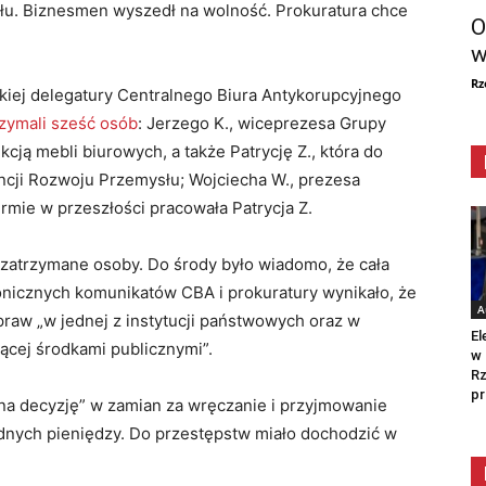
łu. Biznesmen wyszedł na wolność. Prokuratura chce
O
w
Rz
iej delegatury Centralnego Biura Antykorupcyjnego
rzymali sześć osób
: Jerzego K., wiceprezesa Grupy
kcją mebli biurowych, a także Patrycję Z., która do
cji Rozwoju Przemysłu; Wojciecha W., prezesa
irmie w przeszłości pracowała Patrycja Z.
 zatrzymane osoby. Do środy było wiadomo, że cała
konicznych komunikatów CBA i prokuratury wynikało, że
A
raw „w jednej z instytucji państwowych oraz w
El
ącej środkami publicznymi”.
w 
Rz
pr
na decyzję” w zamian za wręczanie i przyjmowanie
dnych pieniędzy. Do przestępstw miało dochodzić w