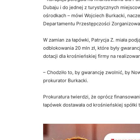
Dubaju i do jednej z turystycznych miejsco
ośrodkach – mówi Wojciech Burkacki, nacz
Departamentu Przestępczości Zorganizowane
W zamian za łapówki, Patrycja Z. miała podj
odblokowania 20 mln zł, które były gwaran
dotacji dla krośnieńskiej firmy na realizow
– Chodziło to, by gwarancję zwolnić, by N
prokurator Burkacki.
Prokuratura twierdzi, że oprócz finansowan
łapówek dostawała od krośnieńskiej spółki 