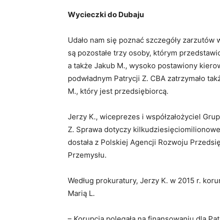
Wycieczki do Dubaju
Udało nam się poznać szczegóły zarzutów w
są pozostałe trzy osoby, którym przedstawi
a także Jakub M., wysoko postawiony kiero
podwładnym Patrycji Z. CBA zatrzymało tak
M., który jest przedsiębiorcą.
Jerzy K., wiceprezes i współzałożyciel Gru
Z. Sprawa dotyczy kilkudziesięciomilionowej 
dostała z Polskiej Agencji Rozwoju Przedsi
Przemysłu.
Według prokuratury, Jerzy K. w 2015 r. kor
Marią L.
– Korupcja polegała na finansowaniu dla Pa