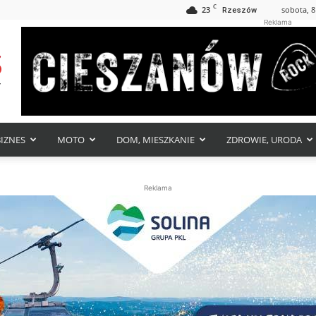
C
23
sobota, 8
Rzeszów
Reklama
BIZNES
MOTO
DOM, MIESZKANIE
ZDROWIE, URODA
Reklama