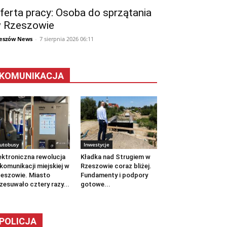
ferta pracy: Osoba do sprzątania
 Rzeszowie
eszów News
-
7 sierpnia 2026 06:11
KOMUNIKACJA
utobusy
Inwestycje
ektroniczna rewolucja
Kładka nad Strugiem w
komunikacji miejskiej w
Rzeszowie coraz bliżej.
eszowie. Miasto
Fundamenty i podpory
zesuwało cztery razy...
gotowe...
POLICJA