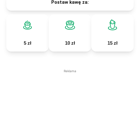
Postaw kawę za:
5 zł
10 zł
15 zł
Reklama