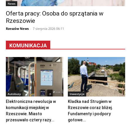
News
Oferta pracy: Osoba do sprzątania w
Rzeszowie
Rzeszów News
-
7 sierpnia 2026 06:11
KOMUNIKACJA
Autobusy
Inwestycje
Elektroniczna rewolucja w
Kładka nad Strugiem w
komunikacji miejskiej w
Rzeszowie coraz bliżej.
Rzeszowie. Miasto
Fundamenty i podpory
przesuwało cztery razy...
gotowe...