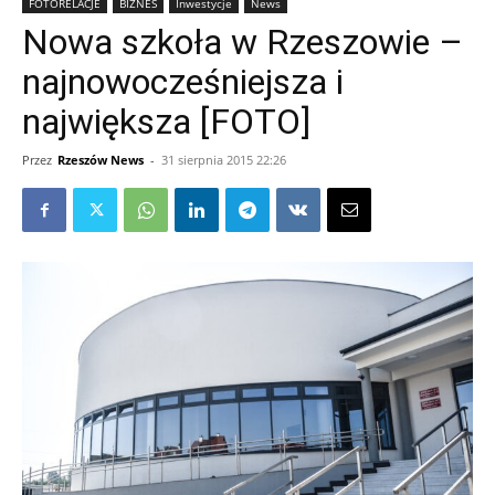
FOTORELACJE
BIZNES
Inwestycje
News
Nowa szkoła w Rzeszowie –
najnowocześniejsza i
największa [FOTO]
Przez
Rzeszów News
-
31 sierpnia 2015 22:26