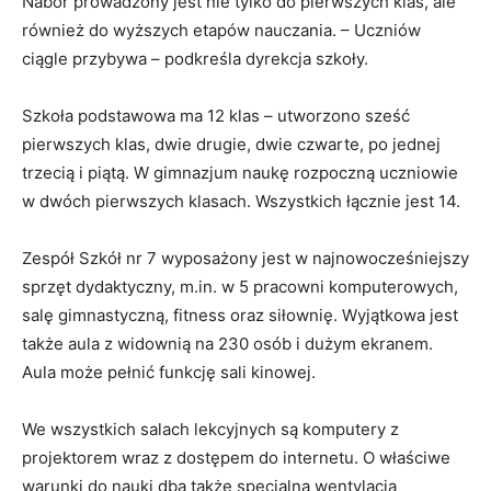
Nabór prowadzony jest nie tylko do pierwszych klas, ale
również do wyższych etapów nauczania. – Uczniów
ciągle przybywa – podkreśla dyrekcja szkoły.
Szkoła podstawowa ma 12 klas – utworzono sześć
pierwszych klas, dwie drugie, dwie czwarte, po jednej
trzecią i piątą. W gimnazjum naukę rozpoczną uczniowie
w dwóch pierwszych klasach. Wszystkich łącznie jest 14.
Zespół Szkół nr 7 wyposażony jest w najnowocześniejszy
sprzęt dydaktyczny, m.in. w 5 pracowni komputerowych,
salę gimnastyczną, fitness oraz siłownię. Wyjątkowa jest
także aula z widownią na 230 osób i dużym ekranem.
Aula może pełnić funkcję sali kinowej.
We wszystkich salach lekcyjnych są komputery z
projektorem wraz z dostępem do internetu. O właściwe
warunki do nauki dba także specjalna wentylacja