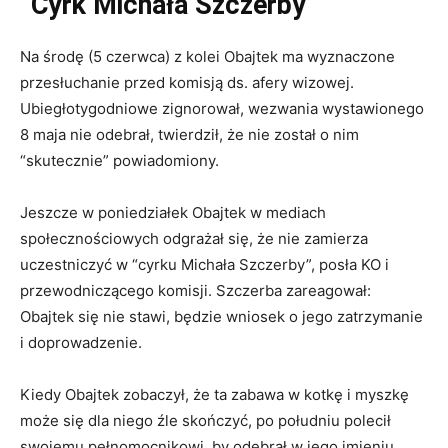
“Cyrk Michała Szczerby”
Na środę (5 czerwca) z kolei Obajtek ma wyznaczone
przesłuchanie przed komisją ds. afery wizowej.
Ubiegłotygodniowe zignorował, wezwania wystawionego
8 maja nie odebrał, twierdził, że nie został o nim
“skutecznie” powiadomiony.
Jeszcze w poniedziałek Obajtek w mediach
społecznościowych odgrażał się, że nie zamierza
uczestniczyć w “cyrku Michała Szczerby”, posła KO i
przewodniczącego komisji. Szczerba zareagował:
Obajtek się nie stawi, będzie wniosek o jego zatrzymanie
i doprowadzenie.
Kiedy Obajtek zobaczył, że ta zabawa w kotkę i myszkę
może się dla niego źle skończyć, po południu polecił
swojemu pełnomocnikowi, by odebrał w jego imieniu