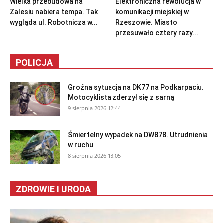
Wielka przebudowa na
Elektroniczna rewolucja w
Zalesiu nabiera tempa. Tak
komunikacji miejskiej w
wygląda ul. Robotnicza w...
Rzeszowie. Miasto
przesuwało cztery razy...
POLICJA
Groźna sytuacja na DK77 na Podkarpaciu.
Motocyklista zderzył się z sarną
9 sierpnia 2026 12:44
Śmiertelny wypadek na DW878. Utrudnienia
w ruchu
8 sierpnia 2026 13:05
ZDROWIE I URODA