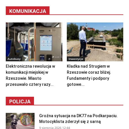
KOMUNIKACJA
Autobusy
Inwestycje
Elektroniczna rewolucja w
Kładka nad Strugiem w
komunikacji miejskiej w
Rzeszowie coraz bliżej.
Rzeszowie. Miasto
Fundamenty i podpory
przesuwało cztery razy...
gotowe...
POLICJA
Groźna sytuacja na DK77 na Podkarpaciu.
Motocyklista zderzył się z sarną
9 sierpnia 2026 12:44