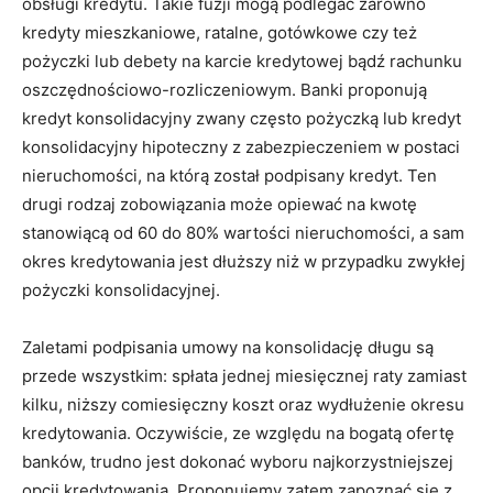
obsługi kredytu. Takie fuzji mogą podlegać zarówno
kredyty mieszkaniowe, ratalne, gotówkowe czy też
pożyczki lub debety na karcie kredytowej bądź rachunku
oszczędnościowo-rozliczeniowym. Banki proponują
kredyt konsolidacyjny zwany często pożyczką lub kredyt
konsolidacyjny hipoteczny z zabezpieczeniem w postaci
nieruchomości, na którą został podpisany kredyt. Ten
drugi rodzaj zobowiązania może opiewać na kwotę
stanowiącą od 60 do 80% wartości nieruchomości, a sam
okres kredytowania jest dłuższy niż w przypadku zwykłej
pożyczki konsolidacyjnej.
Zaletami podpisania umowy na konsolidację długu są
przede wszystkim: spłata jednej miesięcznej raty zamiast
kilku, niższy comiesięczny koszt oraz wydłużenie okresu
kredytowania. Oczywiście, ze względu na bogatą ofertę
banków, trudno jest dokonać wyboru najkorzystniejszej
opcji kredytowania. Proponujemy zatem zapoznać się z