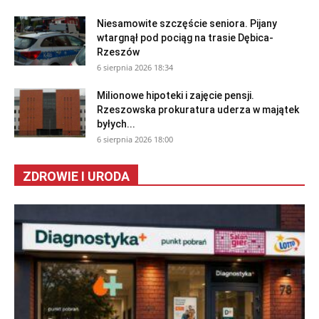
Niesamowite szczęście seniora. Pijany
wtargnął pod pociąg na trasie Dębica-
Rzeszów
6 sierpnia 2026 18:34
Milionowe hipoteki i zajęcie pensji.
Rzeszowska prokuratura uderza w majątek
byłych...
6 sierpnia 2026 18:00
ZDROWIE I URODA