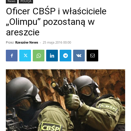
News
POLICJA
Oficer CBŚP i właściciele
„Olimpu” pozostaną w
areszcie
Przez
Rzeszów News
-
25 maja 2016 00:00