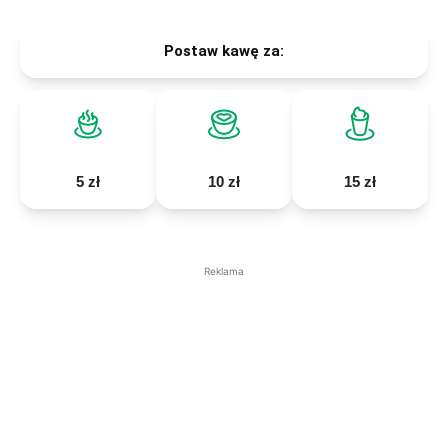
Postaw kawę za:
5 zł
10 zł
15 zł
Reklama