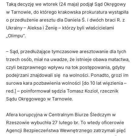
Taką decyzję we wtorek (24 maja) podjął Sąd Okręgowy
w Tarnowie, do którego krakowska prokuratura wystąpiła
o przedłużenie aresztu dla Daniela Ś. i dwóch braci R. z
Ukrainy – Aleksa i Żenię – którzy byli właścicielami
„Olimpu”.
– Sąd, przedłużające tymczasowe aresztowanie dla tych
trzech osób, miał na uwadze, że istnieje obawa matactwa,
czyli bezprawnego wpływu na tok postępowania, gdyby
podejrzani znajdowali się na wolności. Ponadto, grozi im
surowa kara pozbawienia wolności [do 10 lat więzienia –
red.] – poinformował sędzia Tomasz Kozioł, rzecznik
Sądu Okręgowego w Tarnowie.
Afera korupcyjna w Centralnym Biurze Śledczym w
Rzeszowie wybuchła 27 lutego br. To wtedy oficerowie
Agencji Bezpieczeństwa Wewnętrznego zatrzymali pięć