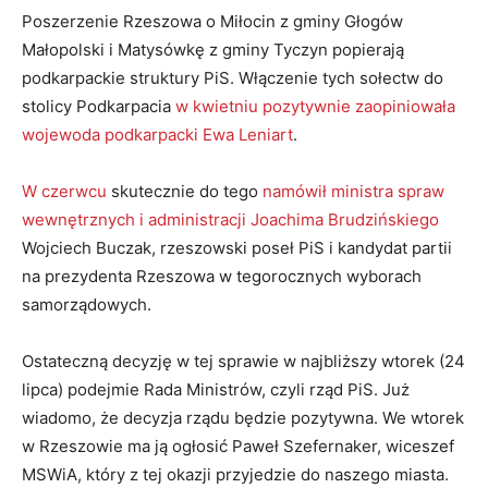
Poszerzenie Rzeszowa o Miłocin z gminy Głogów
Małopolski i Matysówkę z gminy Tyczyn popierają
podkarpackie struktury PiS. Włączenie tych sołectw do
stolicy Podkarpacia
w kwietniu pozytywnie zaopiniowała
wojewoda podkarpacki Ewa Leniart
.
W czerwcu
skutecznie do tego
namówił ministra spraw
wewnętrznych i administracji Joachima Brudzińskiego
Wojciech Buczak, rzeszowski poseł PiS i kandydat partii
na prezydenta Rzeszowa w tegorocznych wyborach
samorządowych.
Ostateczną decyzję w tej sprawie w najbliższy wtorek (24
lipca) podejmie Rada Ministrów, czyli rząd PiS. Już
wiadomo, że decyzja rządu będzie pozytywna. We wtorek
w Rzeszowie ma ją ogłosić Paweł Szefernaker, wiceszef
MSWiA, który z tej okazji przyjedzie do naszego miasta.