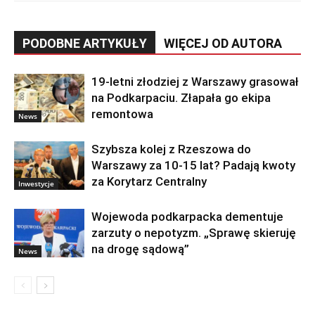
PODOBNE ARTYKUŁY
WIĘCEJ OD AUTORA
19-letni złodziej z Warszawy grasował
na Podkarpaciu. Złapała go ekipa
remontowa
News
Szybsza kolej z Rzeszowa do
Warszawy za 10-15 lat? Padają kwoty
za Korytarz Centralny
Inwestycje
Wojewoda podkarpacka dementuje
zarzuty o nepotyzm. „Sprawę skieruję
na drogę sądową”
News