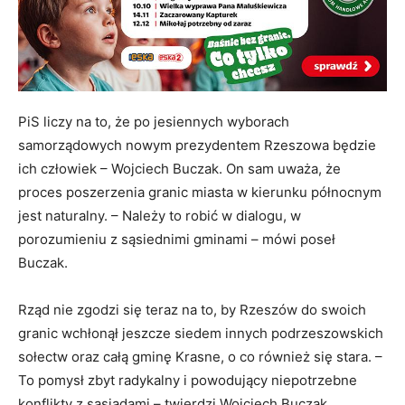
PiS liczy na to, że po jesiennych wyborach
samorządowych nowym prezydentem Rzeszowa będzie
ich człowiek – Wojciech Buczak. On sam uważa, że
proces poszerzenia granic miasta w kierunku północnym
jest naturalny. – Należy to robić w dialogu, w
porozumieniu z sąsiednimi gminami – mówi poseł
Buczak.
Rząd nie zgodzi się teraz na to, by Rzeszów do swoich
granic wchłonął jeszcze siedem innych podrzeszowskich
sołectw oraz całą gminę Krasne, o co również się stara. –
To pomysł zbyt radykalny i powodujący niepotrzebne
konflikty z sąsiadami – twierdzi Wojciech Buczak.