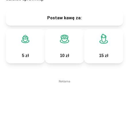
Postaw kawę za:
5 zł
10 zł
15 zł
Reklama