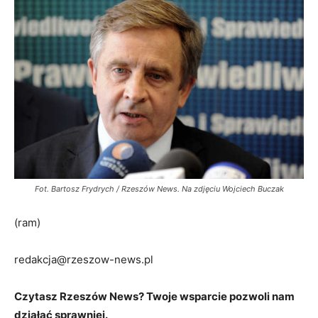
Fot. Bartosz Frydrych / Rzeszów News. Na zdjęciu Wojciech Buczak
(ram)
redakcja@rzeszow-news.pl
Czytasz Rzeszów News? Twoje wsparcie pozwoli nam
działać sprawniej.