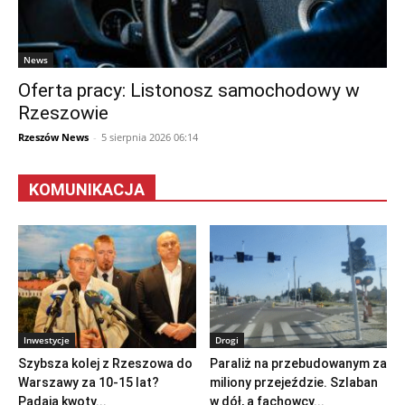
News
Oferta pracy: Listonosz samochodowy w
Rzeszowie
Rzeszów News
-
5 sierpnia 2026 06:14
KOMUNIKACJA
Inwestycje
Drogi
Szybsza kolej z Rzeszowa do
Paraliż na przebudowanym za
Warszawy za 10-15 lat?
miliony przejeździe. Szlaban
Padają kwoty...
w dół, a fachowcy...