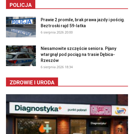
POLICJA
Prawie 2 promile, brak prawa jazdy i pościg.
Beztroski rajd 59-latka
6 sierpnia 2026 20:00
Niesamowite szczęście seniora. Pijany
wtargnął pod pociąg na trasie Dębica-
Rzeszów
6 sierpnia 2026 18:34
ZDROWIE I URODA