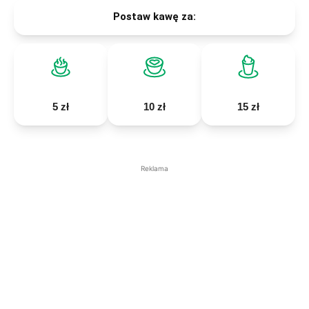
Postaw kawę za:
5 zł
10 zł
15 zł
Reklama