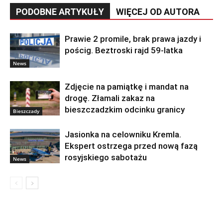
PODOBNE ARTYKUŁY
WIĘCEJ OD AUTORA
Prawie 2 promile, brak prawa jazdy i
pościg. Beztroski rajd 59-latka
News
Zdjęcie na pamiątkę i mandat na
drogę. Złamali zakaz na
bieszczadzkim odcinku granicy
Bieszczady
Jasionka na celowniku Kremla.
Ekspert ostrzega przed nową fazą
rosyjskiego sabotażu
News