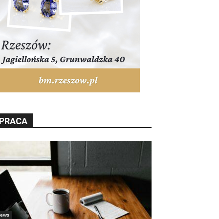
PRACA
ews