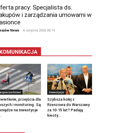
ferta pracy: Specjalista ds.
akupów i zarządzania umowami w
asionce
eszów News
-
6 sierpnia 2026 06:14
KOMUNIKACJA
ezpieczeństwo
Inwestycje
wietlenie, przejścia dla
Szybsza kolej z
eszych i monitoring. Są
Rzeszowa do Warszawy
eniądze na inwestycje
za 10-15 lat? Padają
..
kwoty...