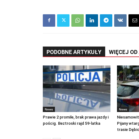
PODOBNE ARTYKUŁY
WIĘCEJ OD
News
News
Prawie 2 promile, brak prawa jazdy i
Niesamowite
pościg. Beztroski rajd 59-latka
Pijany wtar
trasie Dęb