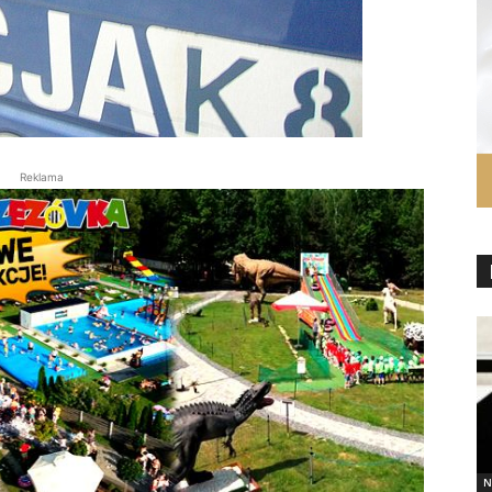
Reklama
N