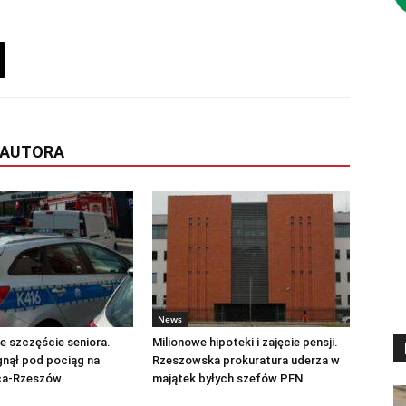
 AUTORA
News
 szczęście seniora.
Milionowe hipoteki i zajęcie pensji.
gnął pod pociąg na
Rzeszowska prokuratura uderza w
ica-Rzeszów
majątek byłych szefów PFN