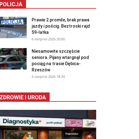
POLICJA
Prawie 2 promile, brak prawa
jazdy i pościg. Beztroski rajd
59-latka
6 sierpnia 2026 20:00
Niesamowite szczęście
seniora. Pijany wtargnął pod
pociąg na trasie Dębica-
Rzeszów
6 sierpnia 2026 18:34
ZDROWIE I URODA