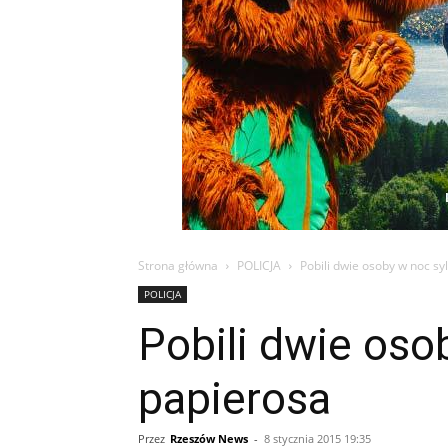
Strona główna
POLICJA
Pobili dwie osoby w noc sy
POLICJA
Pobili dwie oso
papierosa
Przez
Rzeszów News
-
8 stycznia 2015 19:35