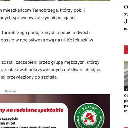
O
em mieszkańcom Tarnobrzega, którzy pobili
z
nych sprawców zatrzymali policjanci.
J
Rz
w Tarnobrzega podejrzanych o pobicie dwóch
 doszło w noc sylwestrową na ul. Kościuszki w
i zostali zaczepieni przez grupę mężczyzn, którzy
ą, zaatakowali pokrzywdzonych dotkliwie ich bijąc.
ał przewieziony do szpitala.
B
Reklama
Oś
pi
pi
w.