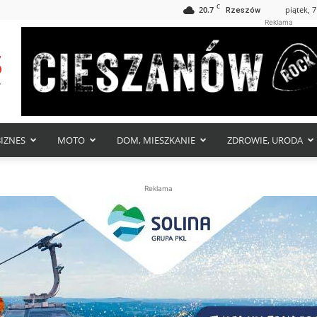
C
20.7
piątek, 7
Rzeszów
Reklama
BIZNES
MOTO
DOM, MIESZKANIE
ZDROWIE, URODA
Reklama