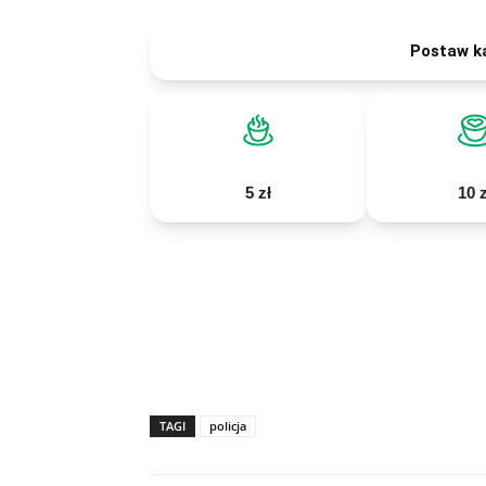
Postaw k
5 zł
10 z
TAGI
policja