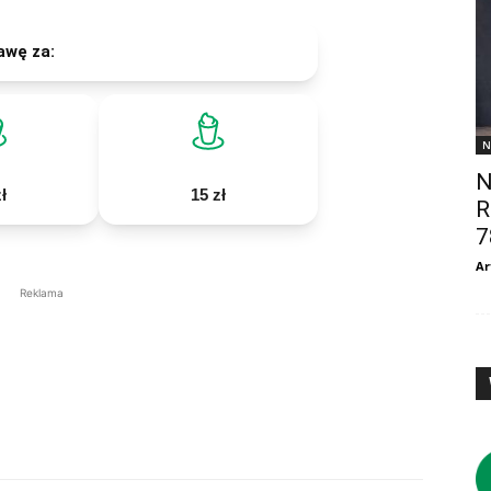
awę za:
N
N
ł
15 zł
R
7
Ar
Reklama