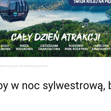
lwestrową, bo nie dostali papierosa
by w noc sylwestrową, b