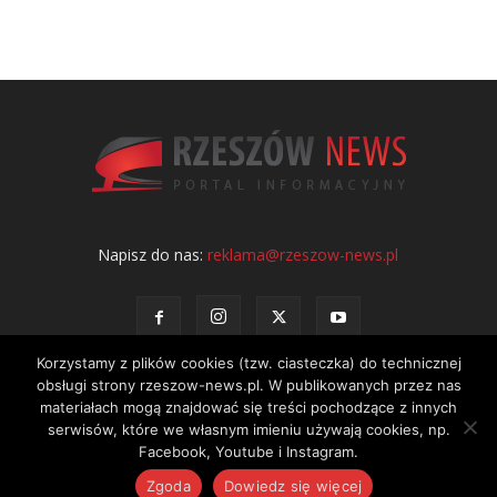
Napisz do nas:
reklama@rzeszow-news.pl
Korzystamy z plików cookies (tzw. ciasteczka) do technicznej
obsługi strony rzeszow-news.pl. W publikowanych przez nas
materiałach mogą znajdować się treści pochodzące z innych
serwisów, które we własnym imieniu używają cookies, np.
Kontakt
Polityka prywatności
Regulamin portalu
Facebook, Youtube i Instagram.
© NEWS Sp. z o.o. - wydawca portalu Rzeszów News. Wszystkie prawa
Zgoda
Dowiedz się więcej
zastrzeżone. Tel.: 601 97 55 30