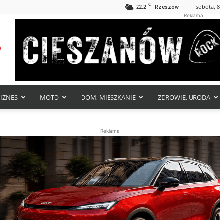
C
22.2
sobota, 8
Rzeszów
Reklama
BIZNES
MOTO
DOM, MIESZKANIE
ZDROWIE, URODA
Reklama