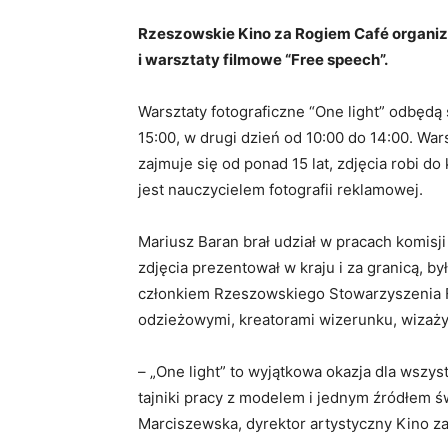
Rzeszowskie Kino za Rogiem Café organizuj
i warsztaty filmowe “Free speech”.
Warsztaty fotograficzne “One light” odbędą 
15:00, w drugi dzień od 10:00 do 14:00. War
zajmuje się od ponad 15 lat, zdjęcia robi d
jest nauczycielem fotografii reklamowej.
Mariusz Baran brał udział w pracach komisj
zdjęcia prezentował w kraju i za granicą, by
członkiem Rzeszowskiego Stowarzyszenia F
odzieżowymi, kreatorami wizerunku, wizażys
– „One light” to wyjątkowa okazja dla wszyst
tajniki pracy z modelem i jednym źródłem ś
Marciszewska, dyrektor artystyczny Kino 