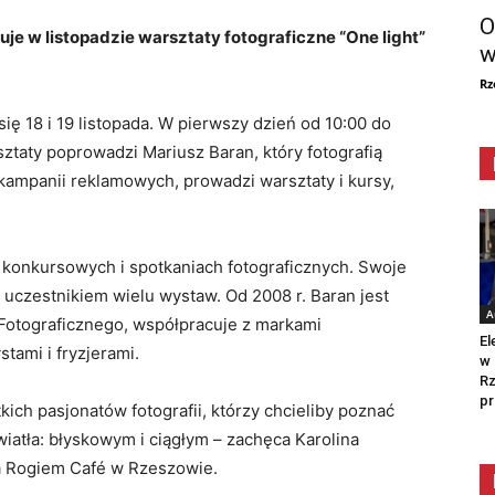
O
e w listopadzie warsztaty fotograficzne “One light”
w
Rz
się 18 i 19 listopada. W pierwszy dzień od 10:00 do
sztaty poprowadzi Mariusz Baran, który fotografią
o kampanii reklamowych, prowadzi warsztaty i kursy,
i konkursowych i spotkaniach fotograficznych. Swoje
ł uczestnikiem wielu wystaw. Od 2008 r. Baran jest
A
otograficznego, współpracuje z markami
El
tami i fryzjerami.
w 
Rz
pr
kich pasjonatów fotografii, którzy chcieliby poznać
wiatła: błyskowym i ciągłym – zachęca Karolina
za Rogiem Café w Rzeszowie.