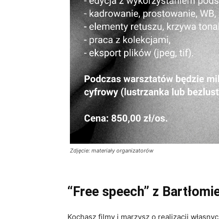
Zdjęcie: materiały organizatorów
“Free speech” z Bartłom
Kochasz filmy i marzysz o realizacji włas