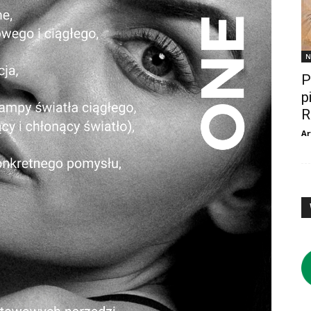
N
P
p
R
Ar