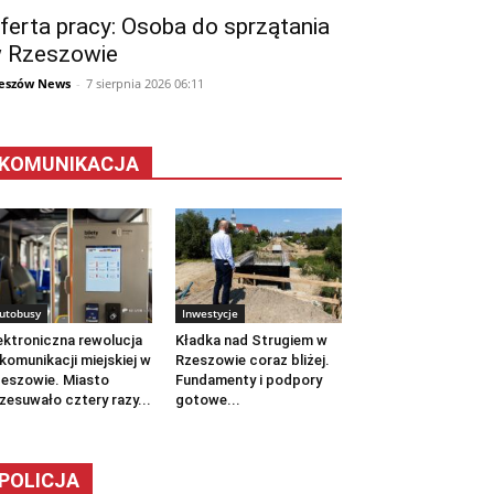
ferta pracy: Osoba do sprzątania
 Rzeszowie
eszów News
-
7 sierpnia 2026 06:11
KOMUNIKACJA
utobusy
Inwestycje
ektroniczna rewolucja
Kładka nad Strugiem w
komunikacji miejskiej w
Rzeszowie coraz bliżej.
eszowie. Miasto
Fundamenty i podpory
zesuwało cztery razy...
gotowe...
POLICJA