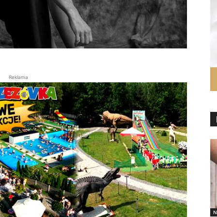
Reklama
N