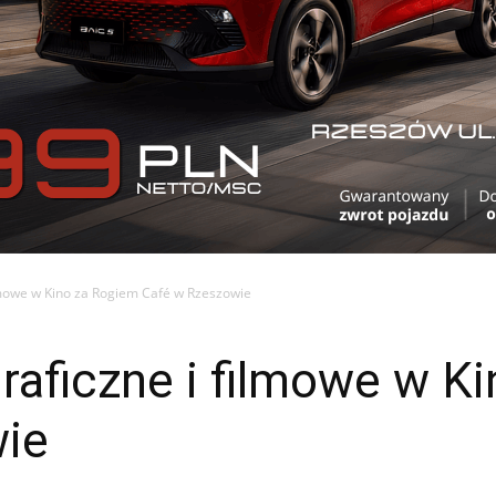
ilmowe w Kino za Rogiem Café w Rzeszowie
raficzne i filmowe w K
ie