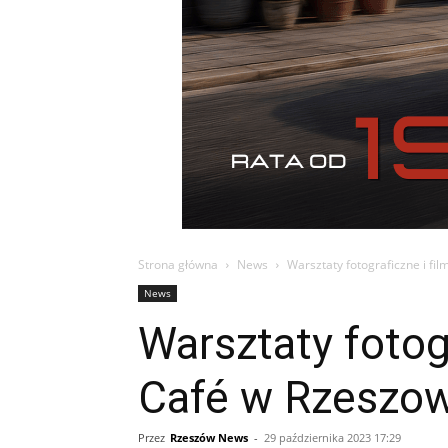
Strona główna
News
Warsztaty fotograficzne i f
News
Warsztaty fotog
Café w Rzeszow
Przez
Rzeszów News
-
29 października 2023 17:29