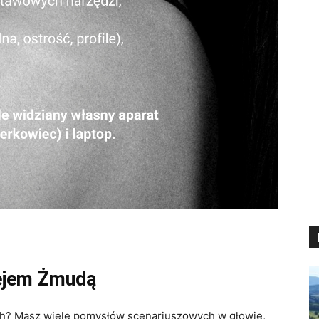
iejem Żmudą
nych? Masz wiele pomysłów scenariuszowych w głowie,