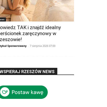
ews
owiedz TAK i znajdź idealny
ierścionek zaręczynowy w
zeszowie!
tykuł Sponsorowany
-
7 sierpnia 2026 07:00
WSPIERAJ RZESZÓW NEWS