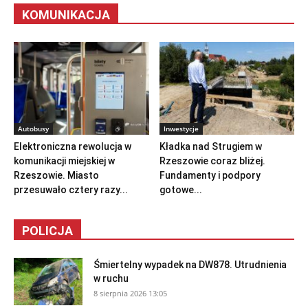
KOMUNIKACJA
Autobusy
Inwestycje
Elektroniczna rewolucja w
Kładka nad Strugiem w
komunikacji miejskiej w
Rzeszowie coraz bliżej.
Rzeszowie. Miasto
Fundamenty i podpory
przesuwało cztery razy...
gotowe...
POLICJA
Śmiertelny wypadek na DW878. Utrudnienia
w ruchu
8 sierpnia 2026 13:05