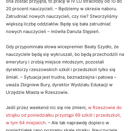
ona zostać przyjęta, to pracę w IV LO straciłoby od 10 do
20 procent nauczycieli. – Będziemy w okresie naboru.
Zatrudniać nowych nauczycieli, czy nie? Stworzyliśmy
większą liczbę oddziałów. Będę się bała zatrudniać
nowych nauczycieli – mówiła Danuta Stępień.
Gdy przypomniała słowa wicepremier Beaty Szydło, że
nauczyciele będą się wykruszali, bo będą przechodzili na
emerytury i zrobią miejsce młodszym, pozostali
dyrektorzy rzeszowskich szkół i przedszkoli tylko się
śmiali. – Sytuacja jest trudna, beznadziejna i patowa –
uważa Zbigniew Bury, dyrektor Wydziału Edukacji w
Urzędzie Miasta w Rzeszowie.
Jeśli przez weekend nic się nie zmieni,
w Rzeszowie do
strajku od poniedziałku przystąpi 69 szkół i przedszkoli,
w tym 64 miejskich
. – Ale tak naprawdę dopiero w
poniedziałek rano poznamy skalę strajku. Nauczyciele