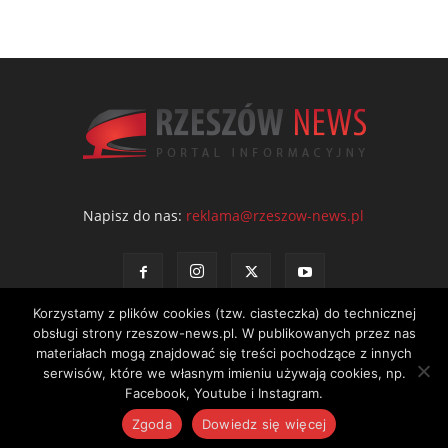
Napisz do nas:
reklama@rzeszow-news.pl
Korzystamy z plików cookies (tzw. ciasteczka) do technicznej
obsługi strony rzeszow-news.pl. W publikowanych przez nas
materiałach mogą znajdować się treści pochodzące z innych
serwisów, które we własnym imieniu używają cookies, np.
Kontakt
Polityka prywatności
Regulamin portalu
Facebook, Youtube i Instagram.
© NEWS Sp. z o.o. - wydawca portalu Rzeszów News. Wszystkie prawa
Zgoda
Dowiedz się więcej
zastrzeżone. Tel.: 601 97 55 30