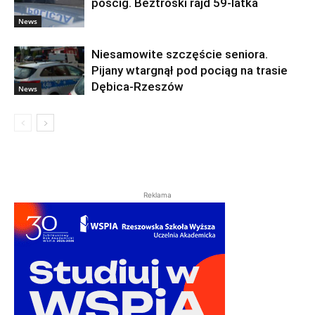
pościg. Beztroski rajd 59-latka
News
Niesamowite szczęście seniora.
Pijany wtargnął pod pociąg na trasie
Dębica-Rzeszów
News
Reklama