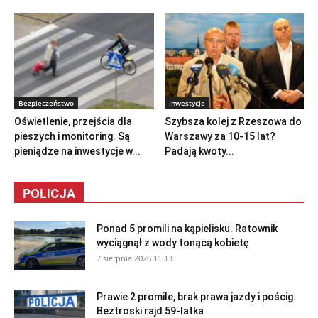
Bezpieczeństwo
Inwestycje
Oświetlenie, przejścia dla
Szybsza kolej z Rzeszowa do
pieszych i monitoring. Są
Warszawy za 10-15 lat?
pieniądze na inwestycje w...
Padają kwoty...
POLICJA
Ponad 5 promili na kąpielisku. Ratownik
wyciągnął z wody tonącą kobietę
7 sierpnia 2026 11:13
Prawie 2 promile, brak prawa jazdy i pościg.
Beztroski rajd 59-latka