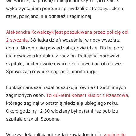
We wtorek, na prośbę funkcjonariuszy koryto rzeki z
wykorzystaniem pontonu sprawdzali z strażacy. Jak na
razie, policjanci nie odnaleźli zaginionej.
Aleksandra Kowalczyk jest poszukiwana przez policję od
2 stycznia
. 38-latka dzień wcześniej w nocy wyszła z
domu. Nikomu nie powiedziała, gdzie idzie. Do tej pory
nie nawiązała kontaktu z rodziną. Policjanci sprawdzili
szpitale, noclegownie dworce kolejowe i autobusowe.
Sprawdzają również nagrania monitoringu.
Funkcjonariusze nadal poszukują również trzech innych
zaginionych osób.
To 46-letni Robert Kusior z Rzeszowa
,
którego zaginął w ostatnią niedzielę ubiegłego roku.
Około godziny 12:30 widziany był ostatni raz pobliżu
szpitala przy ul. Szopena.
W czwartek policjanci zostali zawiadomieni o
zaginięciu