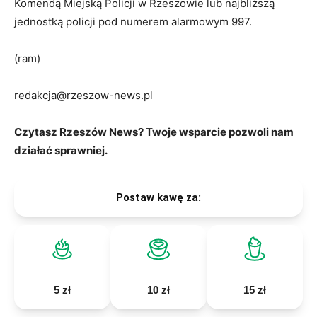
Komendą Miejską Policji w Rzeszowie lub najbliższą
jednostką policji pod numerem alarmowym 997.
(ram)
redakcja@rzeszow-news.pl
Czytasz Rzeszów News? Twoje wsparcie pozwoli nam
działać sprawniej.
Postaw kawę za:
5 zł
10 zł
15 zł