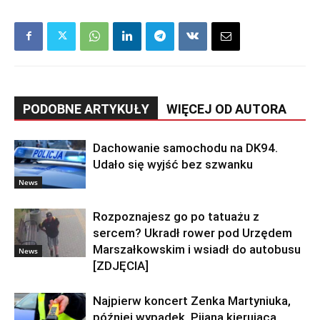
PODOBNE ARTYKUŁY
WIĘCEJ OD AUTORA
Dachowanie samochodu na DK94.
Udało się wyjść bez szwanku
News
Rozpoznajesz go po tatuażu z
sercem? Ukradł rower pod Urzędem
Marszałkowskim i wsiadł do autobusu
News
[ZDJĘCIA]
Najpierw koncert Zenka Martyniuka,
później wypadek. Pijana kierująca