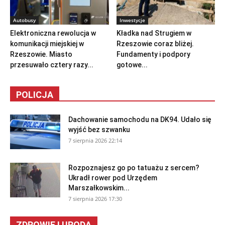
Autobusy
Inwestycje
Elektroniczna rewolucja w
Kładka nad Strugiem w
komunikacji miejskiej w
Rzeszowie coraz bliżej.
Rzeszowie. Miasto
Fundamenty i podpory
przesuwało cztery razy...
gotowe...
POLICJA
Dachowanie samochodu na DK94. Udało się
wyjść bez szwanku
7 sierpnia 2026 22:14
Rozpoznajesz go po tatuażu z sercem?
Ukradł rower pod Urzędem
Marszałkowskim...
7 sierpnia 2026 17:30
ZDROWIE I URODA