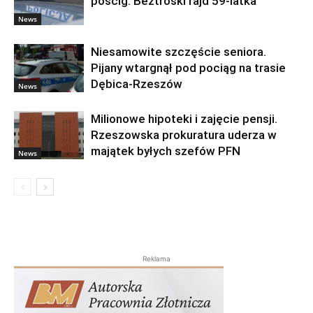
pościg. Beztroski rajd 59-latka
News
Niesamowite szczęście seniora.
Pijany wtargnął pod pociąg na trasie
Dębica-Rzeszów
News
Milionowe hipoteki i zajęcie pensji.
Rzeszowska prokuratura uderza w
majątek byłych szefów PFN
News
Reklama