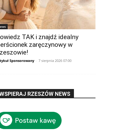
ews
owiedz TAK i znajdź idealny
ierścionek zaręczynowy w
zeszowie!
tykuł Sponsorowany
-
7 sierpnia 2026 07:00
WSPIERAJ RZESZÓW NEWS