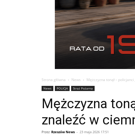
Strona główna
News
Mężczyzna tonął – policjanci 
News
POLICJA
Straż Pożarna
Mężczyzna tonął 
znaleźć w ciem
Przez
Rzeszów News
-
23 maja 2026 17:51