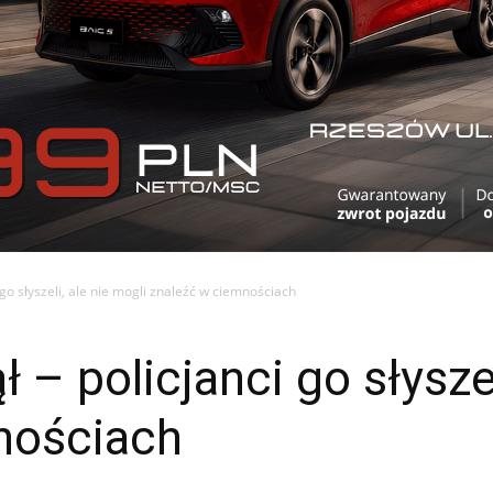
go słyszeli, ale nie mogli znaleźć w ciemnościach
– policjanci go słyszel
nościach