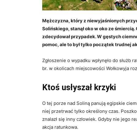
Mężczyzna, który z niewyjaśnionych przyc
Solińskiego, stanął oko w oko ze śmierc
zdecydował przypadek. W gęstych ciemnoś
pomoc, ale to był tylko początek trudnej ak
Zgłoszenie o wypadku wpłynęło do służb ra
br. w okolicach miejscowości Wołkowyja roz
Ktoś usłyszał krzyki
O tej porze nad Soliną panują egipskie ciem
niej przetrwać tylko określony czas. Poszk
znalazł się inny człowiek. Gdyby nie jego r
akcja ratunkowa.