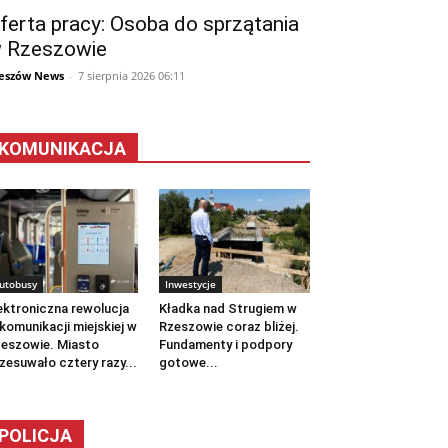
ferta pracy: Osoba do sprzątania
 Rzeszowie
eszów News
-
7 sierpnia 2026 06:11
KOMUNIKACJA
utobusy
Inwestycje
ektroniczna rewolucja
Kładka nad Strugiem w
komunikacji miejskiej w
Rzeszowie coraz bliżej.
eszowie. Miasto
Fundamenty i podpory
zesuwało cztery razy...
gotowe...
POLICJA