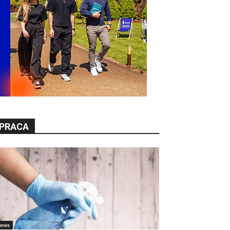
PRACA
ews