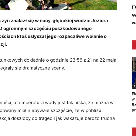
O
w
zyn znalazł się w nocy, głębokiej wodzie Jeziora
Rz
ią. O ogromnym szczęściu poszkodowanego
ciach ktoś usłyszał jego rozpaczliwe wołanie o
cji.
tunkowych dokładnie o godzinie 23:56 z 21 na 22 maja
egrały się dramatyczne sceny.
A
El
w 
ności, a temperatura wody jest tak niska, że można w
Rz
odowany miał niebywałe szczęście, że w pobliżu
pr
eakcja doszłoby do tragedii jak wskazuje bardzo trudna