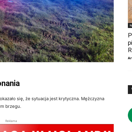
N
P
p
R
Ar
onania
azało się, że sytuacja jest krytyczna. Mężczyzna
ym brzegu.
Reklama