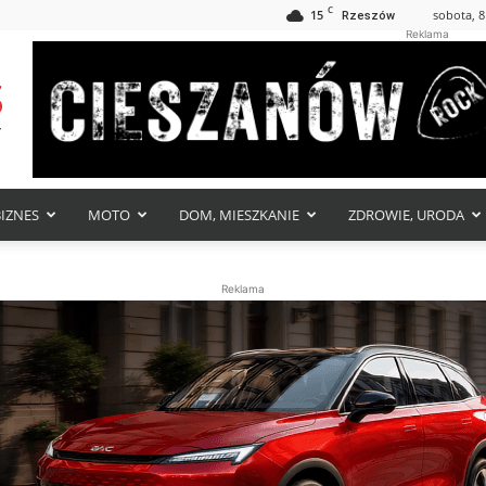
C
15
sobota, 8
Rzeszów
Reklama
BIZNES
MOTO
DOM, MIESZKANIE
ZDROWIE, URODA
Reklama