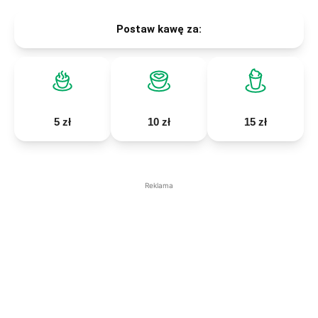
Postaw kawę za:
5 zł
10 zł
15 zł
Reklama