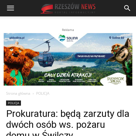
Reklama
Strona główna
POLICJA
POLICJA
Prokuratura: będą zarzuty dla
dwóch osób ws. pożaru
domu w Świlczy