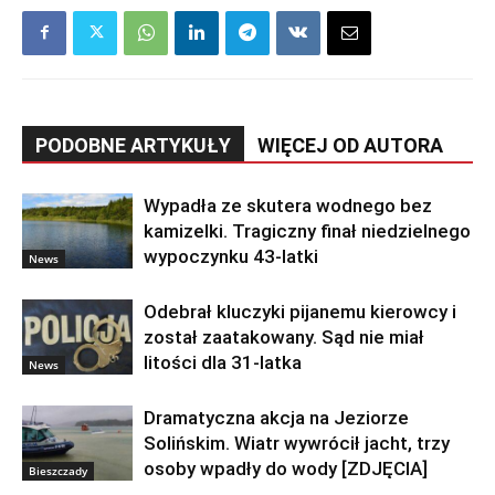
PODOBNE ARTYKUŁY
WIĘCEJ OD AUTORA
Wypadła ze skutera wodnego bez
kamizelki. Tragiczny finał niedzielnego
wypoczynku 43-latki
News
Odebrał kluczyki pijanemu kierowcy i
został zaatakowany. Sąd nie miał
litości dla 31-latka
News
Dramatyczna akcja na Jeziorze
Solińskim. Wiatr wywrócił jacht, trzy
osoby wpadły do wody [ZDJĘCIA]
Bieszczady