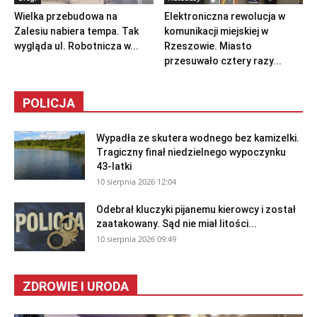
Wielka przebudowa na
Elektroniczna rewolucja w
Zalesiu nabiera tempa. Tak
komunikacji miejskiej w
wygląda ul. Robotnicza w...
Rzeszowie. Miasto
przesuwało cztery razy...
POLICJA
Wypadła ze skutera wodnego bez kamizelki.
Tragiczny finał niedzielnego wypoczynku
43-latki
10 sierpnia 2026 12:04
Odebrał kluczyki pijanemu kierowcy i został
zaatakowany. Sąd nie miał litości...
10 sierpnia 2026 09:49
ZDROWIE I URODA