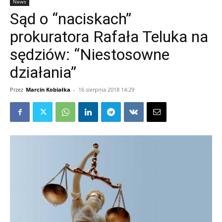
News
Sąd o “naciskach”
prokuratora Rafała Teluka na
sędziów: “Niestosowne
działania”
Przez
Marcin Kobiałka
-
16 sierpnia 2018 14:29