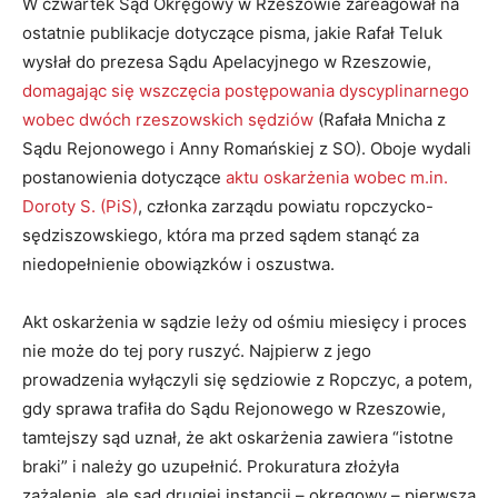
W czwartek Sąd Okręgowy w Rzeszowie zareagował na
ostatnie publikacje dotyczące pisma, jakie Rafał Teluk
wysłał do prezesa Sądu Apelacyjnego w Rzeszowie,
domagając się wszczęcia postępowania dyscyplinarnego
wobec dwóch rzeszowskich sędziów
(Rafała Mnicha z
Sądu Rejonowego i Anny Romańskiej z SO). Oboje wydali
postanowienia dotyczące
aktu oskarżenia wobec m.in.
Doroty S. (PiS)
, członka zarządu powiatu ropczycko-
sędziszowskiego, która ma przed sądem stanąć za
niedopełnienie obowiązków i oszustwa.
Akt oskarżenia w sądzie leży od ośmiu miesięcy i proces
nie może do tej pory ruszyć. Najpierw z jego
prowadzenia wyłączyli się sędziowie z Ropczyc, a potem,
gdy sprawa trafiła do Sądu Rejonowego w Rzeszowie,
tamtejszy sąd uznał, że akt oskarżenia zawiera “istotne
braki” i należy go uzupełnić. Prokuratura złożyła
zażalenie, ale sąd drugiej instancji – okręgowy – pierwszą