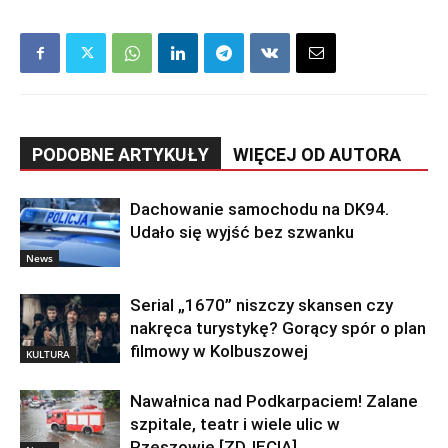
PODOBNE ARTYKUŁY
WIĘCEJ OD AUTORA
Dachowanie samochodu na DK94.
Udało się wyjść bez szwanku
News
Serial „1670” niszczy skansen czy
nakręca turystykę? Gorący spór o plan
filmowy w Kolbuszowej
KULTURA
Nawałnica nad Podkarpaciem! Zalane
szpitale, teatr i wiele ulic w
Rzeszowie [ZDJĘCIA]