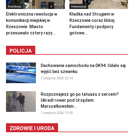
Autobusy
Inwestycje
Elektroniczna rewolucja w
Kładka nad Strugiem w
komunikacji miejskiej w
Rzeszowie coraz bliżej.
Rzeszowie. Miasto
Fundamenty i podpory
przesuwało cztery razy...
gotowe...
POLICJA
Dachowanie samochodu na DK94. Udało się
wyjść bez szwanku
7 sierpnia 2026 22:14
Rozpoznajesz go po tatuażu z sercem?
Ukradł rower pod Urzędem
Marszałkowskim...
7 sierpnia 2026 17:30
ZDROWIE I URODA