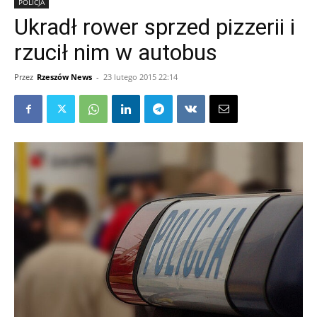
POLICJA
Ukradł rower sprzed pizzerii i
rzucił nim w autobus
Przez
Rzeszów News
-
23 lutego 2015 22:14