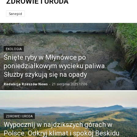
ZDROWIE I URODA
Sanepid
EKOLOGIA
Śnięte ryby w Młynówce po
poniedziałkowym wycieku paliwa.
Służby szykują się na opady
Redakcja Rzeszów News
-
21 sierpnia 2025 17:06
ZDROWIE I URODA
Wypocznij w najdzikszych górach w
Polsce. Odkryj klimat i spokój Beskidu