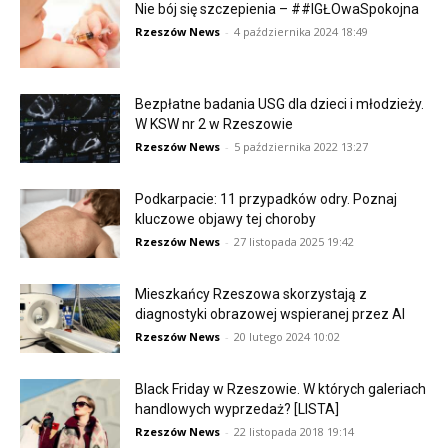
Nie bój się szczepienia – ##IGŁOwaSpokojna
Rzeszów News
-
4 października 2024 18:49
Bezpłatne badania USG dla dzieci i młodzieży.
W KSW nr 2 w Rzeszowie
Rzeszów News
-
5 października 2022 13:27
Podkarpacie: 11 przypadków odry. Poznaj
kluczowe objawy tej choroby
Rzeszów News
-
27 listopada 2025 19:42
Mieszkańcy Rzeszowa skorzystają z
diagnostyki obrazowej wspieranej przez AI
Rzeszów News
-
20 lutego 2024 10:02
Black Friday w Rzeszowie. W których galeriach
handlowych wyprzedaż? [LISTA]
Rzeszów News
-
22 listopada 2018 19:14