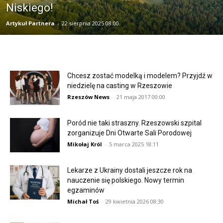
Niskiego!
Artykuł Partnera
-
22 sierpnia 2025 08:00
Chcesz zostać modelką i modelem? Przyjdź w
niedzielę na casting w Rzeszowie
Rzeszów News
-
21 maja 2017 00:00
Poród nie taki straszny. Rzeszowski szpital
zorganizuje Dni Otwarte Sali Porodowej
Mikołaj Król
-
5 marca 2025 18:11
Lekarze z Ukrainy dostali jeszcze rok na
nauczenie się polskiego. Nowy termin
egzaminów
Michał Toś
-
29 kwietnia 2026 08:30