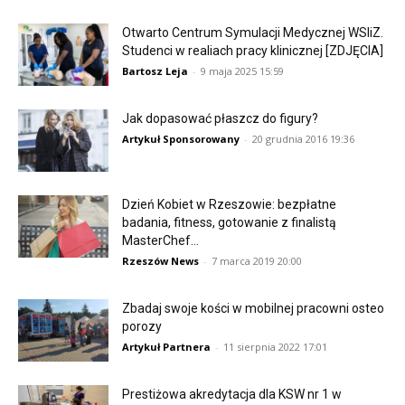
Otwarto Centrum Symulacji Medycznej WSIiZ.
Studenci w realiach pracy klinicznej [ZDJĘCIA]
Bartosz Leja
-
9 maja 2025 15:59
Jak dopasować płaszcz do figury?
Artykuł Sponsorowany
-
20 grudnia 2016 19:36
Dzień Kobiet w Rzeszowie: bezpłatne
badania, fitness, gotowanie z finalistą
MasterChef…
Rzeszów News
-
7 marca 2019 20:00
Zbadaj swoje kości w mobilnej pracowni osteo
porozy
Artykuł Partnera
-
11 sierpnia 2022 17:01
Prestiżowa akredytacja dla KSW nr 1 w