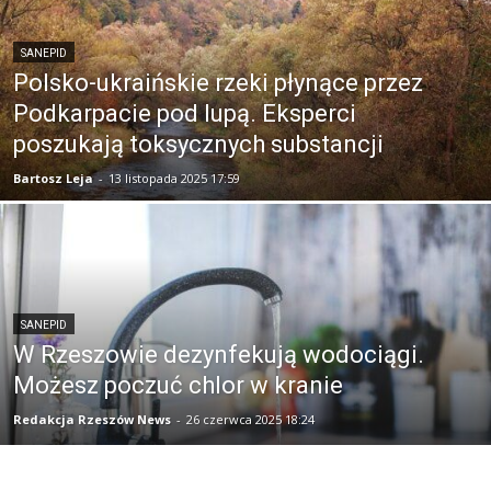
SANEPID
Polsko-ukraińskie rzeki płynące przez
Podkarpacie pod lupą. Eksperci
poszukają toksycznych substancji
Bartosz Leja
-
13 listopada 2025 17:59
SANEPID
W Rzeszowie dezynfekują wodociągi.
Możesz poczuć chlor w kranie
Redakcja Rzeszów News
-
26 czerwca 2025 18:24