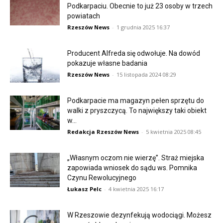
Podkarpaciu. Obecnie to już 23 osoby w trzech
powiatach
Rzeszów News
-
1 grudnia 2025 16:37
Producent Alfreda się odwołuje. Na dowód
pokazuje własne badania
Rzeszów News
-
15 listopada 2024 08:29
Podkarpacie ma magazyn pełen sprzętu do
walki z pryszczycą. To największy taki obiekt
w...
Redakcja Rzeszów News
-
5 kwietnia 2025 08:45
„Własnym oczom nie wierzę”. Straż miejska
zapowiada wniosek do sądu ws. Pomnika
Czynu Rewolucyjnego
Łukasz Pelc
-
4 kwietnia 2025 16:17
W Rzeszowie dezynfekują wodociągi. Możesz