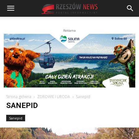
Reklama
Strona główna
ZDROWIE I URODA
Sanepid
SANEPID
Sanepid