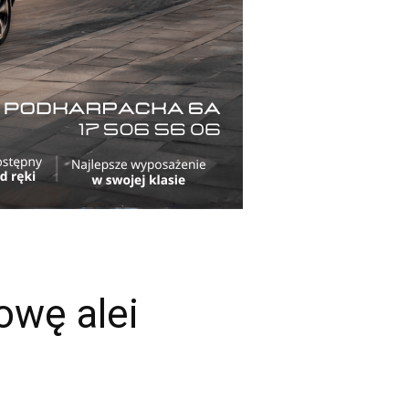
owę alei