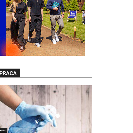
PRACA
ews