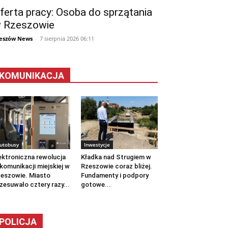
ferta pracy: Osoba do sprzątania
 Rzeszowie
eszów News
-
7 sierpnia 2026 06:11
KOMUNIKACJA
utobusy
Inwestycje
ektroniczna rewolucja
Kładka nad Strugiem w
komunikacji miejskiej w
Rzeszowie coraz bliżej.
eszowie. Miasto
Fundamenty i podpory
zesuwało cztery razy...
gotowe...
POLICJA