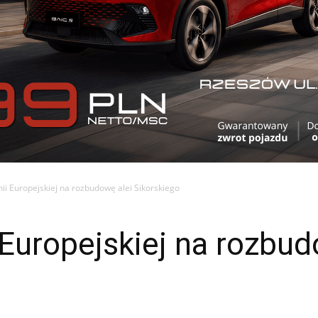
nii Europejskiej na rozbudowę alei Sikorskiego
 Europejskiej na rozbud