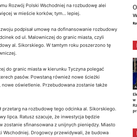
amu Rozwój Polski Wschodniej na rozbudowę alei
O
ięcej w mieście korków, tym… lepiej.
w
Rz
Rozwoju podpisał umowę na dofinansowanie rozbudowy
dcinek od ul. Malowniczej do granic miasta, czyli
udowy al. Sikorskiego. W tamtym roku poszerzono tę
wniczej.
zej do granic miasta w kierunku Tyczyna polegać
zterech pasów. Powstaną również nowe ścieżki
, nowe oświetlenie. Przebudowana zostanie także
A
El
w 
Rz
ł przetarg na rozbudowę tego odcinka al. Sikorskiego.
pr
wy lipca. Ratusz szacuje, że inwestycja będzie
w zostanie sfinansowana z unijnych pieniędzy. Miasto
ki Wschodniej. Drogowcy przewidywali, że budowa