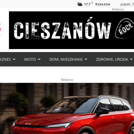
C
17.7
piątek, 7
Rzeszów
Reklama
BIZNES
MOTO
DOM, MIESZKANIE
ZDROWIE, URODA
Reklama