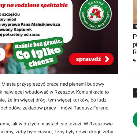
N
P
p
R
Ar
 Miasta przyspieszyć prace nad planami budowy
jak najwięcej wbudować w Rzeszów. Komunikacja to
e, że im więcej dróg, tym więcej korków, bo ludzi
amochodów, zakładów pracy – mówi Tadeusz Ferenc.
emy, jak w dużych miastach się jeździ. W Rzeszowie
chcemy, żeby było ciasno, żeby były nowe drogi, żeby