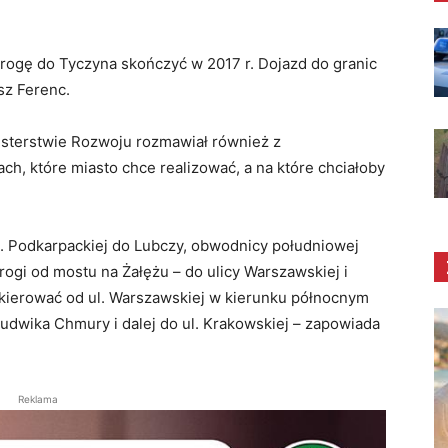
drogę do Tyczyna skończyć w 2017 r. Dojazd do granic
sz Ferenc.
sterstwie Rozwoju rozmawiał również z
ch, które miasto chce realizować, a na które chciałoby
l. Podkarpackiej do Lubczy, obwodnicy południowej
rogi od mostu na Żałężu – do ulicy Warszawskiej i
 kierować od ul. Warszawskiej w kierunku północnym
Ludwika Chmury i dalej do ul. Krakowskiej – zapowiada
Reklama