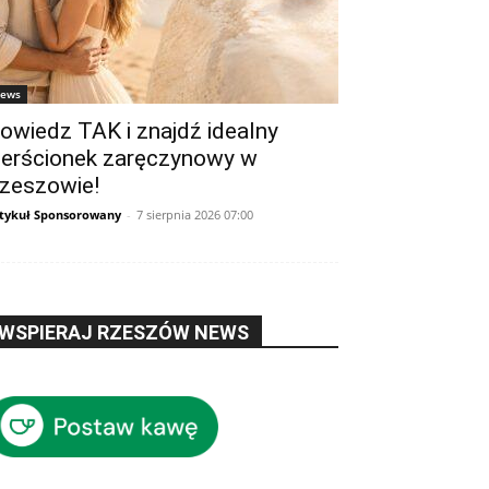
ews
owiedz TAK i znajdź idealny
ierścionek zaręczynowy w
zeszowie!
tykuł Sponsorowany
-
7 sierpnia 2026 07:00
WSPIERAJ RZESZÓW NEWS