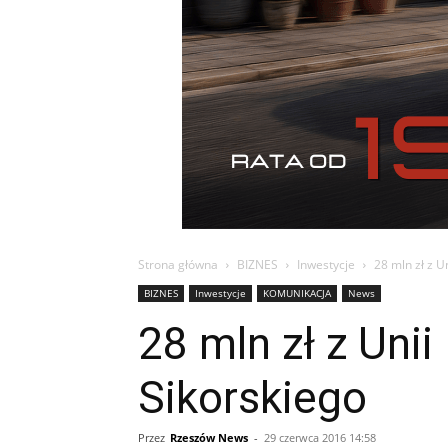
Strona główna
BIZNES
Inwestycje
28 mln zł z U
BIZNES
Inwestycje
KOMUNIKACJA
News
28 mln zł z Unii
Sikorskiego
Przez
Rzeszów News
-
29 czerwca 2016 14:58