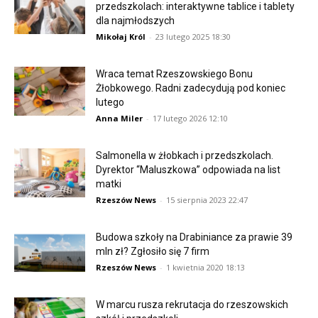
przedszkolach: interaktywne tablice i tablety
dla najmłodszych
Mikołaj Król
-
23 lutego 2025 18:30
Wraca temat Rzeszowskiego Bonu
Żłobkowego. Radni zadecydują pod koniec
lutego
Anna Miler
-
17 lutego 2026 12:10
Salmonella w żłobkach i przedszkolach.
Dyrektor “Maluszkowa” odpowiada na list
matki
Rzeszów News
-
15 sierpnia 2023 22:47
Budowa szkoły na Drabiniance za prawie 39
mln zł? Zgłosiło się 7 firm
Rzeszów News
-
1 kwietnia 2020 18:13
W marcu rusza rekrutacja do rzeszowskich