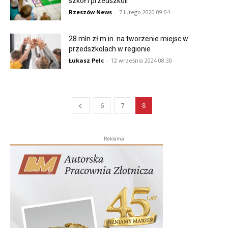
szkół i przedszkoli
Rzeszów News
-
7 lutego 2020 09:04
28 mln zł m.in. na tworzenie miejsc w
przedszkolach w regionie
Łukasz Pelc
-
12 września 2024 08:30
6
7
8
Reklama