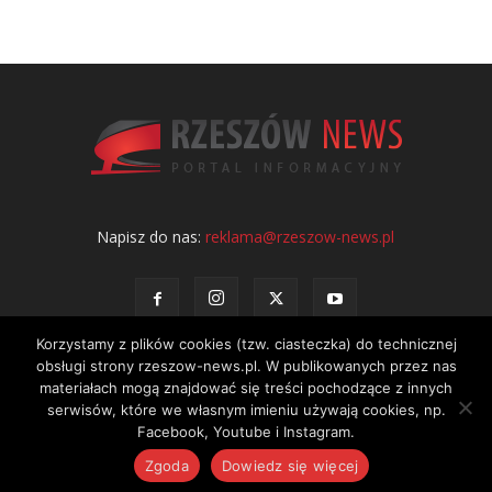
Napisz do nas:
reklama@rzeszow-news.pl
Korzystamy z plików cookies (tzw. ciasteczka) do technicznej
obsługi strony rzeszow-news.pl. W publikowanych przez nas
materiałach mogą znajdować się treści pochodzące z innych
serwisów, które we własnym imieniu używają cookies, np.
Kontakt
Polityka prywatności
Regulamin portalu
Facebook, Youtube i Instagram.
© NEWS Sp. z o.o. - wydawca portalu Rzeszów News. Wszystkie prawa
Zgoda
Dowiedz się więcej
zastrzeżone. Tel.: 601 97 55 30