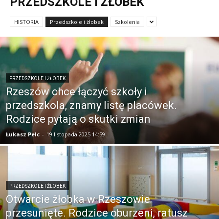
PRZEDSZKOLE I ŻŁOBEK
HISTORIA
Przedszkole i żłobek
Szkolenia
PRZEDSZKOLE I ŻŁOBEK
Rzeszów chce łączyć szkoły i
przedszkola, znamy listę placówek.
Rodzice pytają o skutki zmian
Łukasz Pelc
-
19 listopada 2025 14:59
PRZEDSZKOLE I ŻŁOBEK
Otwarcie żłobka w Rzeszowie
przesunięte. Rodzice oburzeni, ratusz