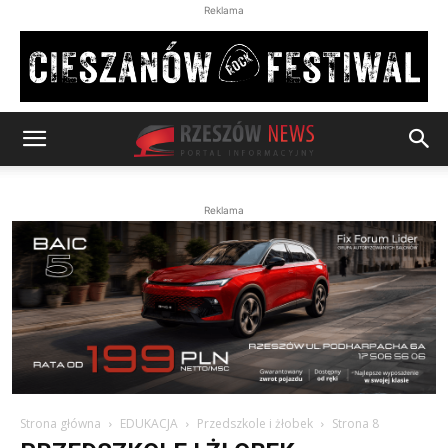
Reklama
Reklama
Strona główna
EDUKACJA
Przedszkole i żłobek
Strona 8