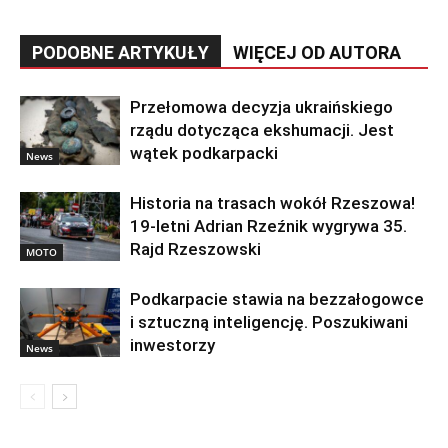
PODOBNE ARTYKUŁY
WIĘCEJ OD AUTORA
Przełomowa decyzja ukraińskiego
rządu dotycząca ekshumacji. Jest
wątek podkarpacki
News
Historia na trasach wokół Rzeszowa!
19-letni Adrian Rzeźnik wygrywa 35.
Rajd Rzeszowski
MOTO
Podkarpacie stawia na bezzałogowce
i sztuczną inteligencję. Poszukiwani
inwestorzy
News