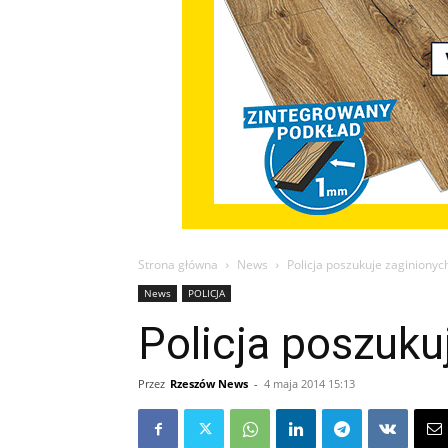
Strona główna
News
Policja poszukuje zaginionyc
News
POLICJA
Policja poszuku
Przez
Rzeszów News
-
4 maja 2014 15:13