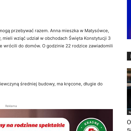
z mogą przebywać razem. Anna mieszka w Matysówce,
mieli wziąć udział w obchodach Święta Konstytucji 3
 wrócili do domów. O godzinie 22 rodzice zawiadomili
iewczyną średniej budowy, ma kręcone, długie do
Reklama
N
O
s