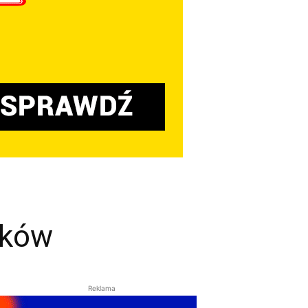
tków
Reklama