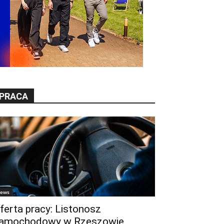
PRACA
ews
ferta pracy: Listonosz
amochodowy w Rzeszowie