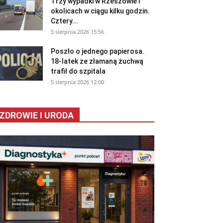
Trzy wypadki w Rzeszowie i
okolicach w ciągu kilku godzin.
Cztery...
5 sierpnia 2026 15:56
Poszło o jednego papierosa.
18-latek ze złamaną żuchwą
trafił do szpitala
5 sierpnia 2026 12:00
ZDROWIE I URODA