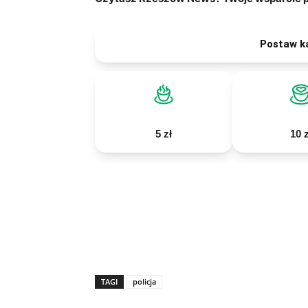
Postaw k
5 zł
10 z
TAGI
policja