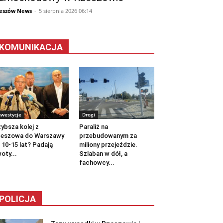
eszów News
-
5 sierpnia 2026 06:14
KOMUNIKACJA
nwestycje
Drogi
ybsza kolej z
Paraliż na
zeszowa do Warszawy
przebudowanym za
 10-15 lat? Padają
miliony przejeździe.
oty...
Szlaban w dół, a
fachowcy...
POLICJA