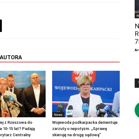
N
N
R
7
Ar
 AUTORA
News
lej z Rzeszowa do
Wojewoda podkarpacka dementuje
 10-15 lat? Padają
zarzuty o nepotyzm. „Sprawę
rytarz Centralny
skieruję na drogę sądową”