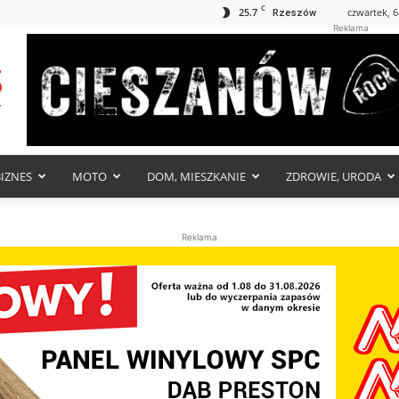
C
25.7
czwartek, 6
Rzeszów
Reklama
BIZNES
MOTO
DOM, MIESZKANIE
ZDROWIE, URODA
Reklama