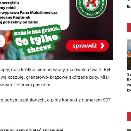
Rz
I
pły, nosi krótkie ciemne włosy, ma owalną twarz. Był
Sz
tową koszulę, granatowo-brązowe skórzane buty. Miał
R
ycznym zielonym paskiem.
za
kw
sce pobytu zaginionych, o pilny kontakt z numerem 997.
zwoli nam działać sprawniej.