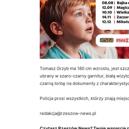
Tomasz Grzyb ma 180 cm wzrostu, jest szczu
ubrany w szaro-czarny garnitur, białą wizy
czarną torbę na dokumenty z charakteryst
Policja prosi wszystkich, którzy znają miej
redakcja@rzeszow-news.pl
Czytasz Rzeszów News? Twoje wsparcie po