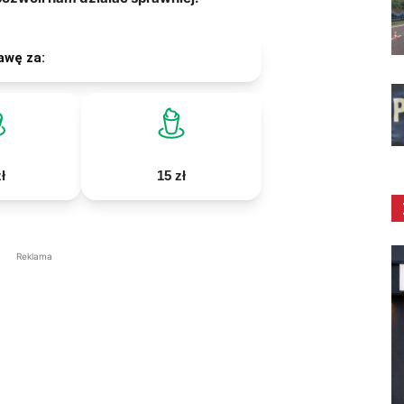
awę za:
ł
15 zł
Reklama