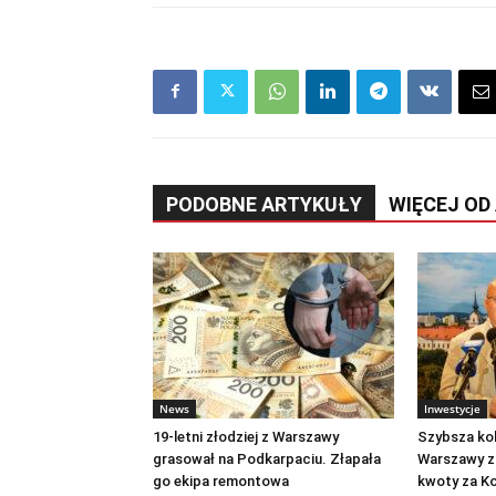
PODOBNE ARTYKUŁY
WIĘCEJ OD
News
Inwestycje
19-letni złodziej z Warszawy
Szybsza ko
grasował na Podkarpaciu. Złapała
Warszawy za
go ekipa remontowa
kwoty za Ko