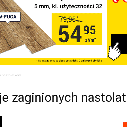
h nastolatków
je zaginionych nastola