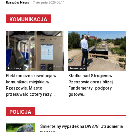
Rzeszów News
-
7 sierpnia 2026 06:11
KOMUNIKACJA
Autobusy
Inwestycje
Elektroniczna rewolucja w
Kładka nad Strugiem w
komunikacji miejskiej w
Rzeszowie coraz bliżej.
Rzeszowie. Miasto
Fundamenty i podpory
przesuwało cztery razy...
gotowe...
POLICJA
Śmiertelny wypadek na DW878. Utrudnienia