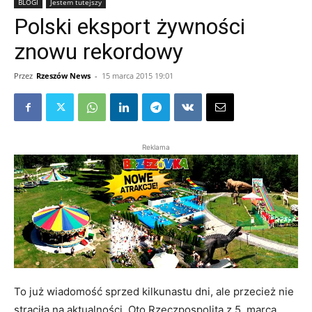
BLOGI
Jestem tutejszy
Polski eksport żywności
znowu rekordowy
Przez
Rzeszów News
-
15 marca 2015 19:01
Reklama
To już wiadomość sprzed kilkunastu dni, ale przecież nie
straciła na aktualności. Oto Rzeczpospolita z 5. marca