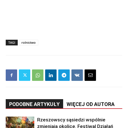
TAGI
rolnictwo
PODOBNE ARTYKUŁY
WIĘCEJ OD AUTORA
Rzeszowscy sąsiedzi wspólnie
zmieniają okolicę. Festiwal Działań