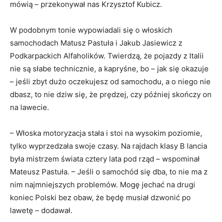
mówią – przekonywał nas Krzysztof Kubicz.
W podobnym tonie wypowiadali się o włoskich
samochodach Matusz Pastuła i Jakub Jasiewicz z
Podkarpackich Alfaholików. Twierdzą, że pojazdy z Italii
nie są słabe technicznie, a kapryśne, bo – jak się okazuje
– jeśli zbyt dużo oczekujesz od samochodu, a o niego nie
dbasz, to nie dziw się, że prędzej, czy później skończy on
na lawecie.
– Włoska motoryzacja stała i stoi na wysokim poziomie,
tylko wyprzedzała swoje czasy. Na rajdach klasy B lancia
była mistrzem świata cztery lata pod rząd – wspominał
Mateusz Pastuła. – Jeśli o samochód się dba, to nie ma z
nim najmniejszych problemów. Mogę jechać na drugi
koniec Polski bez obaw, że będę musiał dzwonić po
lawetę – dodawał.