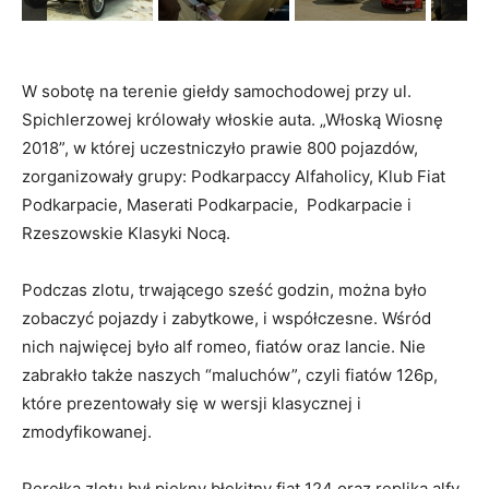
W sobotę na terenie giełdy samochodowej przy ul.
Spichlerzowej królowały włoskie auta. „Włoską Wiosnę
2018”, w której uczestniczyło prawie 800 pojazdów,
zorganizowały grupy: Podkarpaccy Alfaholicy, Klub Fiat
Podkarpacie, Maserati Podkarpacie, Podkarpacie i
Rzeszowskie Klasyki Nocą.
Podczas zlotu, trwającego sześć godzin, można było
zobaczyć pojazdy i zabytkowe, i współczesne. Wśród
nich najwięcej było alf romeo, fiatów oraz lancie. Nie
zabrakło także naszych “maluchów”, czyli fiatów 126p,
które prezentowały się w wersji klasycznej i
zmodyfikowanej.
Perełką zlotu był piękny błękitny fiat 124 oraz replika alfy