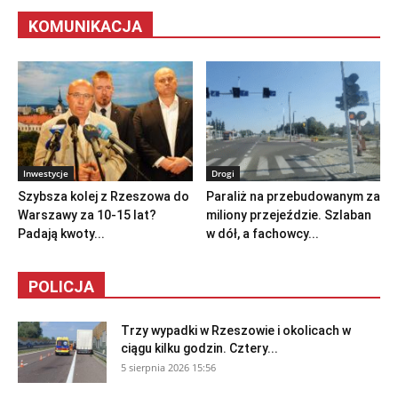
KOMUNIKACJA
Inwestycje
Drogi
Szybsza kolej z Rzeszowa do
Paraliż na przebudowanym za
Warszawy za 10-15 lat?
miliony przejeździe. Szlaban
Padają kwoty...
w dół, a fachowcy...
POLICJA
Trzy wypadki w Rzeszowie i okolicach w
ciągu kilku godzin. Cztery...
5 sierpnia 2026 15:56