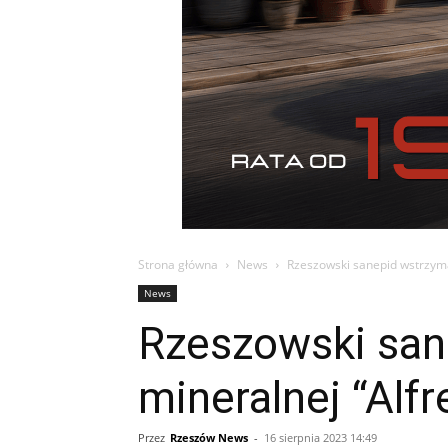
Strona główna
News
Rzeszowski sanepid wstrzyma
News
Rzeszowski san
mineralnej “Alfr
Przez
Rzeszów News
-
16 sierpnia 2023 14:49