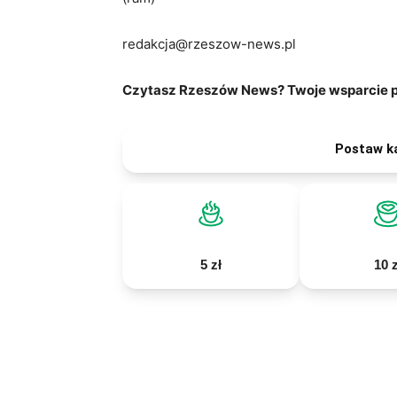
redakcja@rzeszow-news.pl
Czytasz Rzeszów News? Twoje wsparcie po
Postaw k
5 zł
10 z