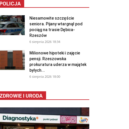
POLICJA
Niesamowite szczęście
seniora. Pijany wtargnął pod
pociąg na trasie Dębica-
Rzeszów
6 sierpnia 2026 18:34
Milionowe hipoteki i zajęcie
pensji. Rzeszowska
prokuratura uderza w majątek
byłych...
6 sierpnia 2026 18:00
ZDROWIE I URODA