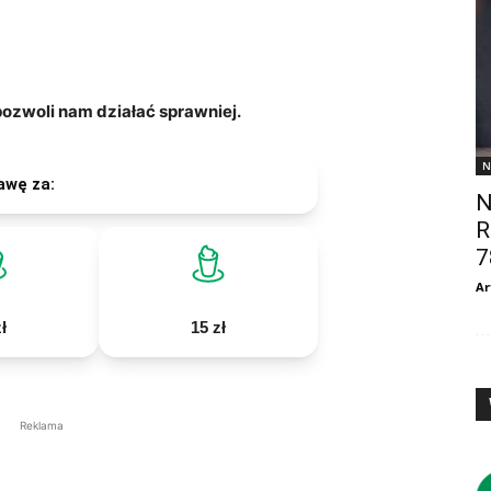
zwoli nam działać sprawniej.
N
awę za:
N
R
7
Ar
ł
15 zł
Reklama