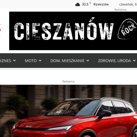
C
33.5
czwartek, 6
Rzeszów
Reklama
BIZNES
MOTO
DOM, MIESZKANIE
ZDROWIE, URODA
Reklama