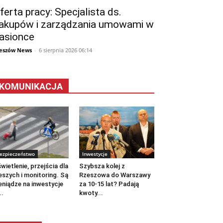
ferta pracy: Specjalista ds.
akupów i zarządzania umowami w
asionce
eszów News
-
6 sierpnia 2026 06:14
KOMUNIKACJA
ezpieczeństwo
Inwestycje
wietlenie, przejścia dla
Szybsza kolej z
eszych i monitoring. Są
Rzeszowa do Warszawy
eniądze na inwestycje
za 10-15 lat? Padają
..
kwoty...