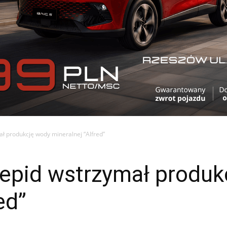
ł produkcję wody mineralnej “Alfred”
epid wstrzymał produk
ed”