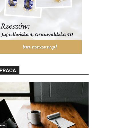
PRACA
ews