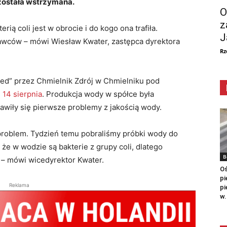
 została wstrzymana.
O
z
rią coli jest w obrocie i do kogo ona trafiła.
J
awców – mówi Wiesław Kwater, zastępca dyrektora
Rz
red” przez Chmielnik Zdrój w Chmielniku pod
 14 sierpnia
. Produkcja wody w spółce była
awiły się pierwsze problemy z jakością wody.
t problem. Tydzień temu pobraliśmy próbki wody do
że w wodzie są bakterie z grupy coli, dlatego
B
 – mówi wicedyrektor Kwater.
Oś
pi
Reklama
pi
w.