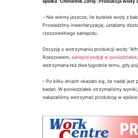
spółka “Chmielnik Zdrój”. Produkcja wody
– Nie wiemy jeszcze, ile butelek wody z bakte
Prowadzimy inwentaryzację, ustalamy dost
rzeszowskiego sanepidu.
Decyzję o wstrzymaniu produkcji wody “Alf
Rzeszowem,
sanepid podjął w poniedziałek,
wstrzymana też dwa tygodnie temu, gdy poj
– Po kilku dniach okazało się, że nadal jes
badań. W poniedziałek otrzymaliśmy wyniki, 
nakazaliśmy wstrzymać produkcję w spółce