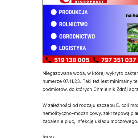
Niegazowana woda, w której wykryto bakterie
numerze 07.11.23. Taki też jest minimalny t
podmiotów, do których Chmielnik Zdrój sprze
W zależności od rodzaju szczepu E. coli m
hemolityczno-mocznicowy, zakrzepową pla
zapalenie płuc, infekcję układu moczowego
(ram)