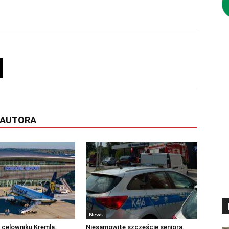
 AUTORA
News
 celowniku Kremla.
Niesamowite szczęście seniora.