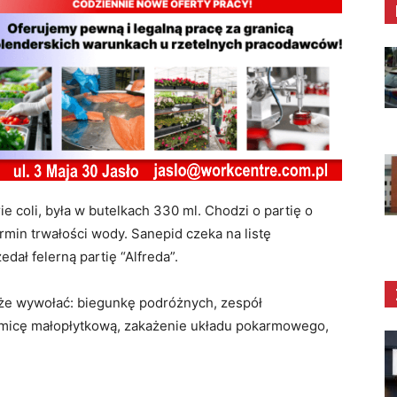
 coli, była w butelkach 330 ml. Chodzi o partię o
ermin trwałości wody. Sanepid czeka na listę
dał felerną partię “Alfreda”.
oże wywołać: biegunkę podróżnych, zespół
micę małopłytkową, zakażenie układu pokarmowego,
.