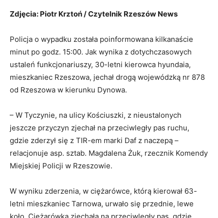
Zdjęcia: Piotr Krztoń / Czytelnik Rzeszów News
Policja o wypadku została poinformowana kilkanaście
minut po godz. 15:00. Jak wynika z dotychczasowych
ustaleń funkcjonariuszy, 30-letni kierowca hyundaia,
mieszkaniec Rzeszowa, jechał drogą wojewódzką nr 878
od Rzeszowa w kierunku Dynowa.
– W Tyczynie, na ulicy Kościuszki, z nieustalonych
jeszcze przyczyn zjechał na przeciwległy pas ruchu,
gdzie zderzył się z TIR-em marki Daf z naczepą –
relacjonuje asp. sztab. Magdalena Żuk, rzecznik Komendy
Miejskiej Policji w Rzeszowie.
W wyniku zderzenia, w ciężarówce, którą kierował 63-
letni mieszkaniec Tarnowa, urwało się przednie, lewe
koło. Ciężarówka zjechała na przeciwległy pas, gdzie