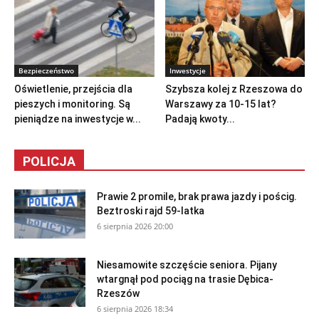
Bezpieczeństwo
Inwestycje
Oświetlenie, przejścia dla
Szybsza kolej z Rzeszowa do
pieszych i monitoring. Są
Warszawy za 10-15 lat?
pieniądze na inwestycje w...
Padają kwoty...
POLICJA
Prawie 2 promile, brak prawa jazdy i pościg.
Beztroski rajd 59-latka
6 sierpnia 2026 20:00
Niesamowite szczęście seniora. Pijany
wtargnął pod pociąg na trasie Dębica-
Rzeszów
6 sierpnia 2026 18:34