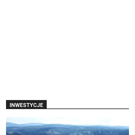
INWESTYCJE