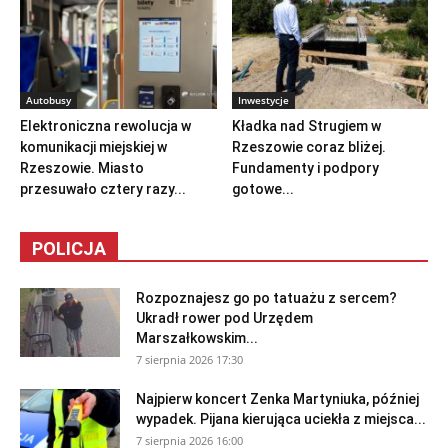
Autobusy
Inwestycje
Elektroniczna rewolucja w
Kładka nad Strugiem w
komunikacji miejskiej w
Rzeszowie coraz bliżej.
Rzeszowie. Miasto
Fundamenty i podpory
przesuwało cztery razy...
gotowe...
POLICJA
Rozpoznajesz go po tatuażu z sercem?
Ukradł rower pod Urzędem
Marszałkowskim...
7 sierpnia 2026 17:30
Najpierw koncert Zenka Martyniuka, później
wypadek. Pijana kierująca uciekła z miejsca...
7 sierpnia 2026 16:00